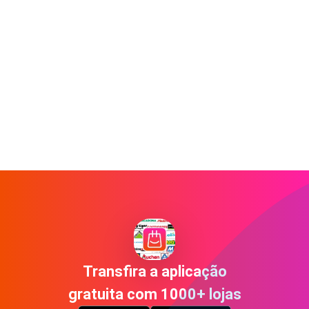
Transfira a aplicação
gratuita com 1000+ lojas