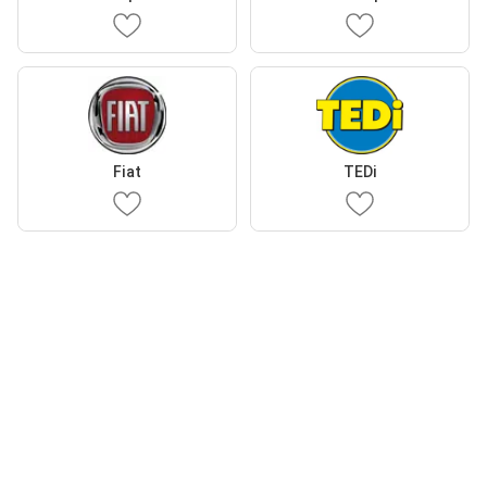
Fiat
TEDi