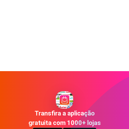
Transfira a aplicação
gratuita com 1000+ lojas