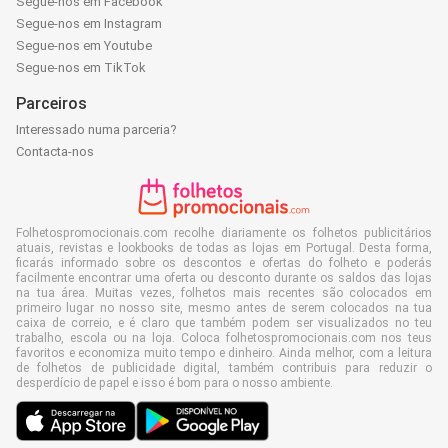
Segue-nos em Facebook
Segue-nos em Instagram
Segue-nos em Youtube
Segue-nos em TikTok
Parceiros
Interessado numa parceria?
Contacta-nos
Folhetospromocionais.com recolhe diariamente os folhetos publicitários
atuais, revistas e lookbooks de todas as lojas em Portugal. Desta forma,
ficarás informado sobre os descontos e ofertas do folheto e poderás
facilmente encontrar uma oferta ou desconto durante os saldos das lojas
na tua área. Muitas vezes, folhetos mais recentes são colocados em
primeiro lugar no nosso site, mesmo antes de serem colocados na tua
caixa de correio, e é claro que também podem ser visualizados no teu
trabalho, escola ou na loja. Coloca folhetospromocionais.com nos teus
favoritos e economiza muito tempo e dinheiro. Ainda melhor, com a leitura
de folhetos de publicidade digital, também contribuis para reduzir o
desperdício de papel e isso é bom para o nosso ambiente.