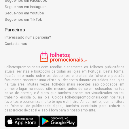
Segue-nos em Facebook
Segue-nos em Instagram
Segue-nos em Youtube
Segue-nos em TikTok
Parceiros
Interessado numa parceria?
Contacta-nos
Folhetospromocionais.com recolhe diariamente os folhetos publicitários
atuais, revistas e lookbooks de todas as lojas em Portugal. Desta forma,
ficarás informado sobre os descontos e ofertas do folheto e poderás
facilmente encontrar uma oferta ou desconto durante os saldos das lojas
na tua área. Muitas vezes, folhetos mais recentes são colocados em
primeiro lugar no nosso site, mesmo antes de serem colocados na tua
caixa de correio, e é claro que também podem ser visualizados no teu
trabalho, escola ou na loja. Coloca folhetospromocionais.com nos teus
favoritos e economiza muito tempo e dinheiro. Ainda melhor, com a leitura
de folhetos de publicidade digital, também contribuis para reduzir o
desperdício de papel e isso é bom para o nosso ambiente.