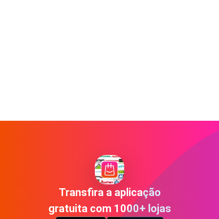
Transfira a aplicação
gratuita com 1000+ lojas