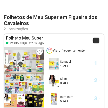
Folhetos de Meu Super em Figueira dos
Cavaleiros
2 Localizações
Folheto Meu Super
Válido: 30 jul. até 12 ago.
Visto frequentemente
Sonasol
1,99 €
Gliss
3,70 €
Dum Dum
5,24 €