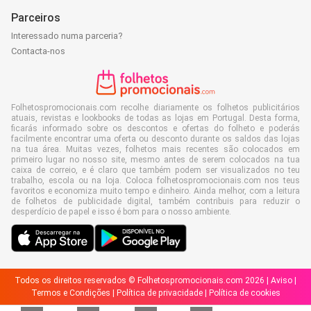
Parceiros
Interessado numa parceria?
Contacta-nos
Folhetospromocionais.com recolhe diariamente os folhetos publicitários
atuais, revistas e lookbooks de todas as lojas em Portugal. Desta forma,
ficarás informado sobre os descontos e ofertas do folheto e poderás
facilmente encontrar uma oferta ou desconto durante os saldos das lojas
na tua área. Muitas vezes, folhetos mais recentes são colocados em
primeiro lugar no nosso site, mesmo antes de serem colocados na tua
caixa de correio, e é claro que também podem ser visualizados no teu
trabalho, escola ou na loja. Coloca folhetospromocionais.com nos teus
favoritos e economiza muito tempo e dinheiro. Ainda melhor, com a leitura
de folhetos de publicidade digital, também contribuis para reduzir o
desperdício de papel e isso é bom para o nosso ambiente.
Todos os direitos reservados © Folhetospromocionais.com 2026 |
Aviso
|
Termos e Condições
|
Política de privacidade
|
Política de cookies