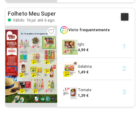
Folheto Meu Super
Válido: 16 jul. até 6 ago.
Visto frequentemente
Iglo
4,99 €
Gelatina
1,49 €
Tomate
1,39 €