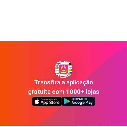
Transfira a aplicação
gratuita com 1000+ lojas