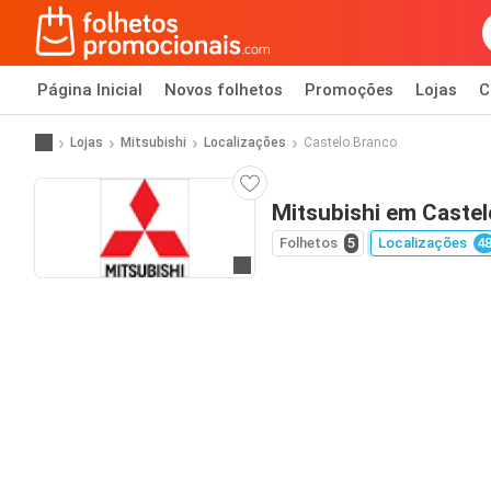
Página Inicial
Novos folhetos
Promoções
Lojas
C
Lojas
Mitsubishi
Localizações
Castelo Branco
Mitsubishi em Caste
Folhetos
5
Localizações
4
Ir para o website