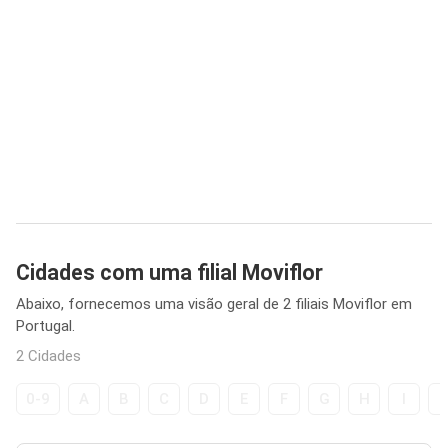
Cidades com uma filial Moviflor
Abaixo, fornecemos uma visão geral de 2 filiais Moviflor em
Portugal.
2 Cidades
0-9
A
B
C
D
E
F
G
H
I