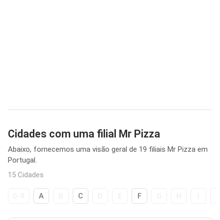
Cidades com uma filial Mr Pizza
Abaixo, fornecemos uma visão geral de 19 filiais Mr Pizza em
Portugal.
15 Cidades
0-9
A
B
C
D
E
F
G
H
I