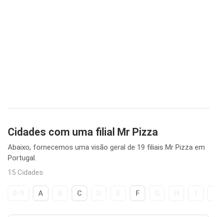
Cidades com uma filial Mr Pizza
Abaixo, fornecemos uma visão geral de 19 filiais Mr Pizza em
Portugal.
15 Cidades
0-9
A
B
C
D
E
F
G
H
I