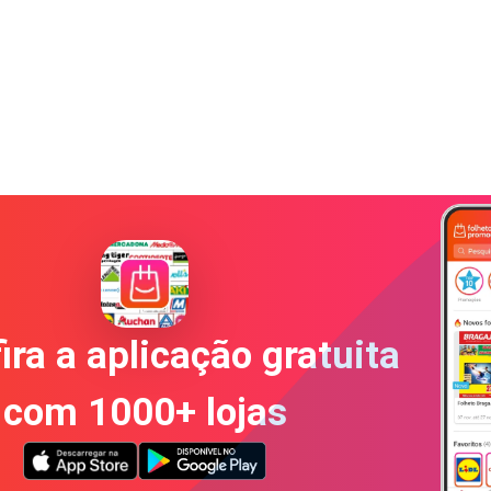
ira a aplicação gratuita
com 1000+ lojas