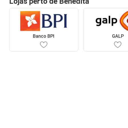
Lojas perto de Benedita
Banco BPI
GALP