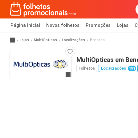
Página Inicial
Novos folhetos
Promoções
Lojas
C
Lojas
MultiOpticas
Localizações
Benedita
MultiOpticas em Ben
Folhetos
Localizações
191
Ir para o website