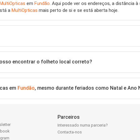
MultiOpticas
em
Fundão
. Aqui pode ver os endereços, a distância à
está a
MultiOpticas
mais perto de si e se está aberta hoje.
osso encontrar o folheto local correto?
ticas em
Fundão
, mesmo durante feriados como Natal e Ano
Parceiros
letter
Interessado numa parceria?
ebook
Contacta-nos
agram