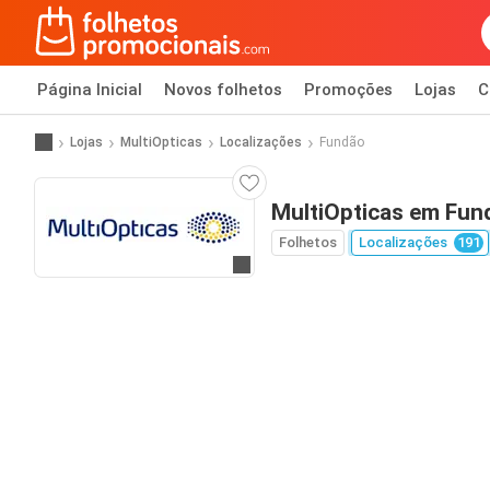
Página Inicial
Novos folhetos
Promoções
Lojas
C
Lojas
MultiOpticas
Localizações
Fundão
MultiOpticas em Fun
Folhetos
Localizações
191
Ir para o website