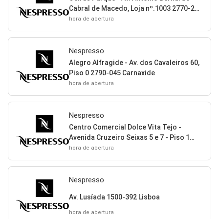
Cabral de Macedo, Loja nº.1003 2770-219
Oeiras
hora de abertura
Nespresso
Alegro Alfragide - Av. dos Cavaleiros 60,
Piso 0 2790-045 Carnaxide
hora de abertura
Nespresso
Centro Comercial Dolce Vita Tejo -
Avenida Cruzeiro Seixas 5 e 7 - Piso 1
2650 Amadora
hora de abertura
Nespresso
Av. Lusíada 1500-392 Lisboa
hora de abertura