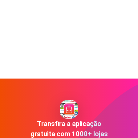
Transfira a aplicação
gratuita com 1000+ lojas