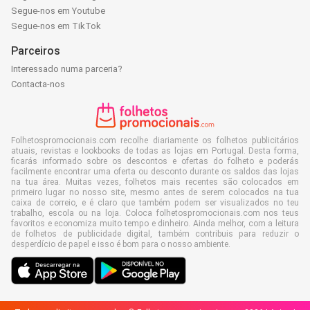
Segue-nos em Youtube
Segue-nos em TikTok
Parceiros
Interessado numa parceria?
Contacta-nos
Folhetospromocionais.com recolhe diariamente os folhetos publicitários
atuais, revistas e lookbooks de todas as lojas em Portugal. Desta forma,
ficarás informado sobre os descontos e ofertas do folheto e poderás
facilmente encontrar uma oferta ou desconto durante os saldos das lojas
na tua área. Muitas vezes, folhetos mais recentes são colocados em
primeiro lugar no nosso site, mesmo antes de serem colocados na tua
caixa de correio, e é claro que também podem ser visualizados no teu
trabalho, escola ou na loja. Coloca folhetospromocionais.com nos teus
favoritos e economiza muito tempo e dinheiro. Ainda melhor, com a leitura
de folhetos de publicidade digital, também contribuis para reduzir o
desperdício de papel e isso é bom para o nosso ambiente.