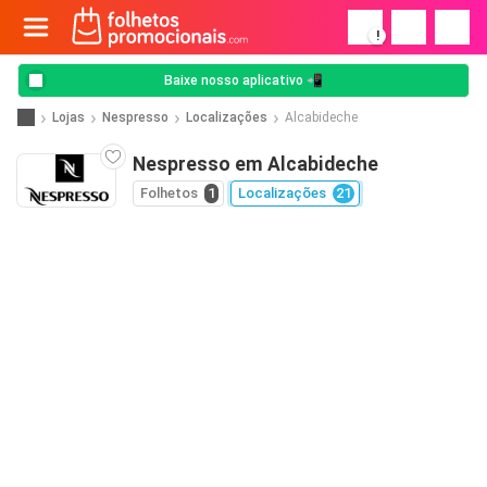
!
Baixe nosso aplicativo 📲
Lojas
Nespresso
Localizações
Alcabideche
Nespresso em Alcabideche
Folhetos
1
Localizações
21