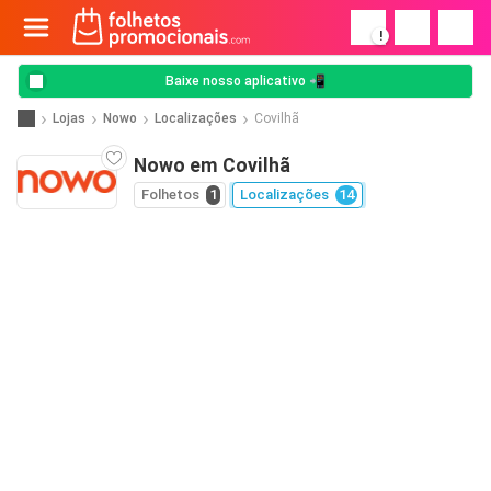
!
Baixe nosso aplicativo 📲
Lojas
Nowo
Localizações
Covilhã
Nowo em Covilhã
Folhetos
1
Localizações
14