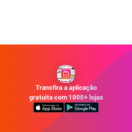
Transfira a aplicação
gratuita com 1000+ lojas