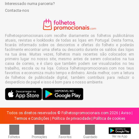
Interessado numa parceria?
Contacta-nos
Folhetospromocionais.com recolhe diariamente os folhetos publicitários
atuais, revistas e lookbooks de todas as lojas em Portugal. Desta forma,
ficarás informado sobre os descontos e ofertas do folheto e poderás
facilmente encontrar uma oferta ou desconto durante os saldos das lojas
na tua área. Muitas vezes, folhetos mais recentes são colocados em
primeiro lugar no nosso site, mesmo antes de serem colocados na tua
caixa de correio, e é claro que também podem ser visualizados no teu
trabalho, escola ou na loja. Coloca folhetospromocionais.com nos teus
favoritos e economiza muito tempo e dinheiro. Ainda melhor, com a leitura
de folhetos de publicidade digital, também contribuis para reduzir o
desperdício de papel e isso é bom para o nosso ambiente.
Todos os direitos reservados © Folhetospromocionais.com 2026 |
Aviso
|
Termos e Condições
|
Política de privacidade
|
Política de cookies
Ver na App
Folhetos
Promoções
Favoritos
Guardado