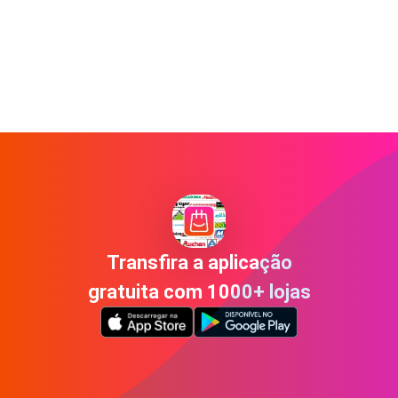
Transfira a aplicação
gratuita com 1000+ lojas