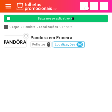
!
Baixe nosso aplicativo 📲
Lojas
Pandora
Localizações
Ericeira
Pandora em Ericeira
Folhetos
1
Localizações
162