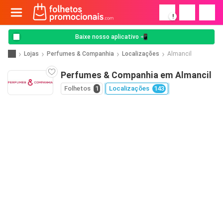
!
Baixe nosso aplicativo 📲
Lojas
Perfumes & Companhia
Localizações
Almancil
Perfumes & Companhia em Almancil
Folhetos
1
Localizações
143