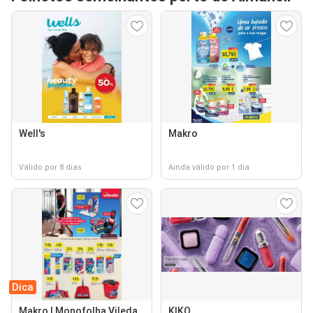
Well's
Makro
Válido por 8 dias
Ainda válido por 1 dia
Dica
Makro | Monofolha Vileda
KIKO