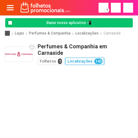
!
Baixe nosso aplicativo 📲
Lojas
Perfumes & Companhia
Localizações
Carnaxide
Perfumes & Companhia em
Carnaxide
Folhetos
1
Localizações
143