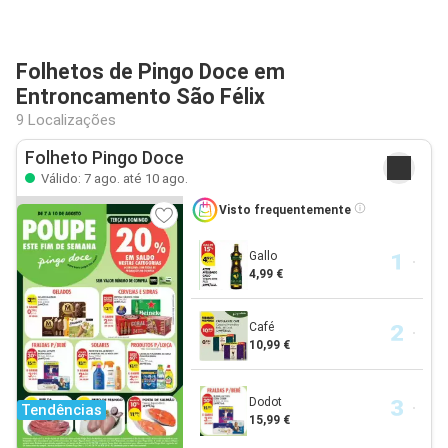
Folhetos de Pingo Doce em
Entroncamento São Félix
9 Localizações
Folheto Pingo Doce
Válido: 7 ago. até 10 ago.
Visto frequentemente
Gallo
4,99 €
Café
10,99 €
Dodot
Tendências
15,99 €