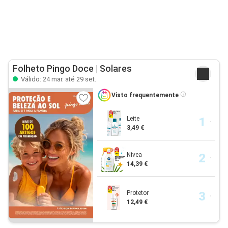
Folheto Pingo Doce | Solares
Válido: 24 mar. até 29 set.
Visto frequentemente
Leite
3,49 €
Nivea
14,39 €
Protetor
12,49 €