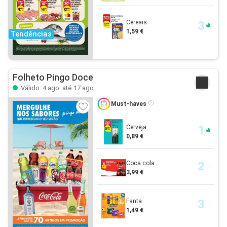
Cereais
1,59 €
Tendências
Folheto Pingo Doce
Válido: 4 ago. até 17 ago.
Must-haves
Cerveja
0,89 €
Coca cola
3,99 €
Fanta
1,49 €