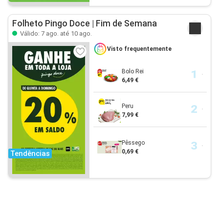
Folheto Pingo Doce | Fim de Semana
Válido: 7 ago. até 10 ago.
Visto frequentemente
Bolo Rei
6,49 €
Peru
7,99 €
Pêssego
0,69 €
Tendências