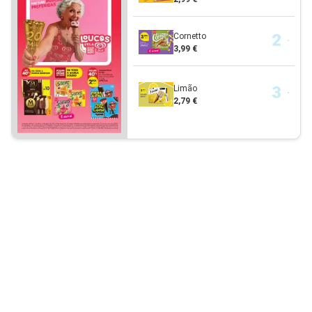
Cornetto
3,99 €
Limão
2,79 €