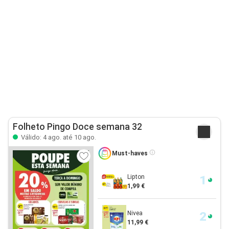
Folheto Pingo Doce semana 32
Válido: 4 ago. até 10 ago.
Must-haves
Lipton
1,99 €
Nivea
11,99 €