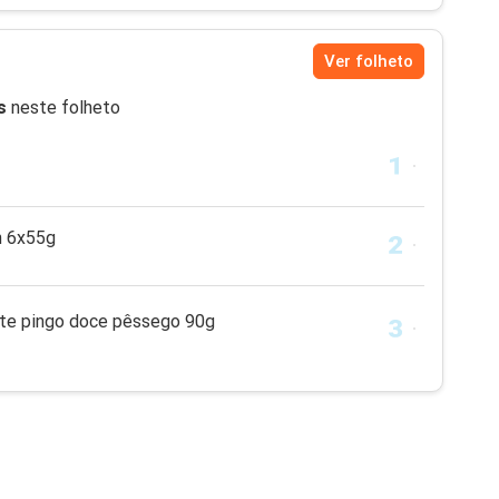
Ver folheto
s
neste folheto
m 6x55g
nte pingo doce pêssego 90g