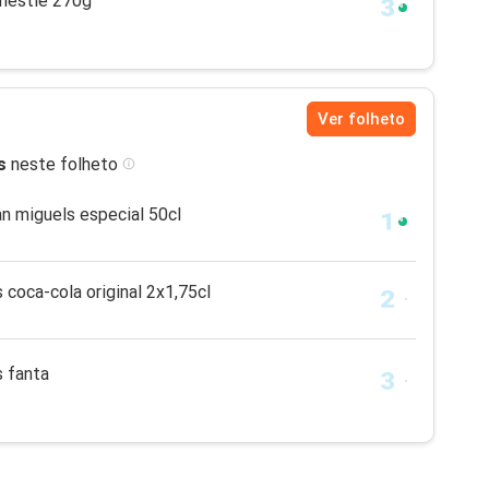
 nestlé 270g
Ver folheto
s
neste folheto
an miguels especial 50cl
 coca-cola original 2x1,75cl
s fanta