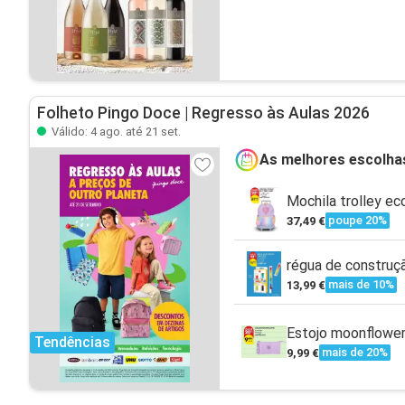
Folheto Pingo Doce | Regresso às Aulas 2026
Válido: 4 ago. até 21 set.
As melhores escolha
Mochila trolley eco
poupe 20%
37,49 €
régua de construç
mais de 10%
13,99 €
Estojo moonflower
Tendências
mais de 20%
9,99 €