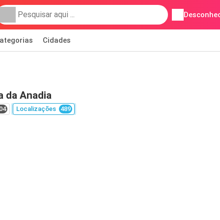
Desconhec
ategorias
Cidades
a da Anadia
04
Localizações
489