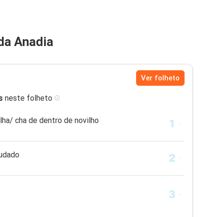
da Anadia
Ver folheto
s
neste folheto
ilha/ cha de dentro de novilho
ludado