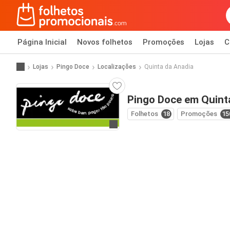
Página Inicial
Novos folhetos
Promoções
Lojas
C
Lojas
Pingo Doce
Localizações
Quinta da Anadia
Pingo Doce em Quint
Folhetos
18
Promoções
15
Ir para o website