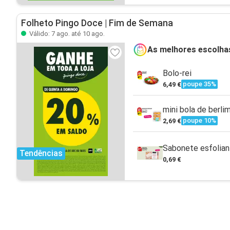
Folheto Pingo Doce | Fim de Semana
Válido: 7 ago. até 10 ago.
As melhores escolha
Bolo-rei
poupe 35%
6,49 €
mini bola de berli
poupe 10%
2,69 €
Sabonete esfolia
Tendências
0,69 €