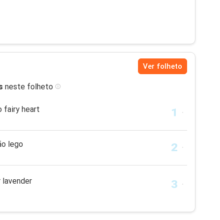
Ver folheto
s
neste folheto
 fairy heart
ão lego
 lavender