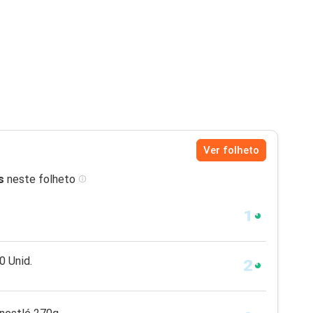
Ver folheto
s
neste folheto
80 Unid.