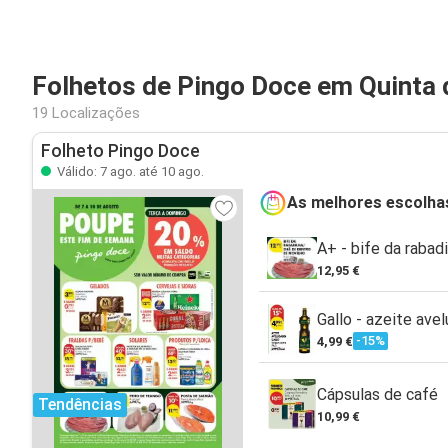
Folhetos de Pingo Doce em Quinta 
19 Localizações
Folheto Pingo Doce
Válido: 7 ago. até 10 ago.
As melhores escolha
A+ - bife da rabad
12,95 €
Gallo - azeite ave
-15%
4,99 €
Cápsulas de café
Tendências
10,99 €