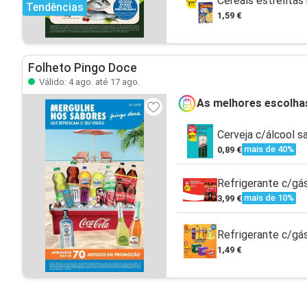
Cereais estrelitas
Tendências
1,59 €
Folheto Pingo Doce
Válido: 4 ago. até 17 ago.
As melhores escolha
Cerveja c/álcool s
mais de 40%
0,89 €
Refrigerante c/gás
mais de 10%
3,99 €
Refrigerante c/gá
1,49 €