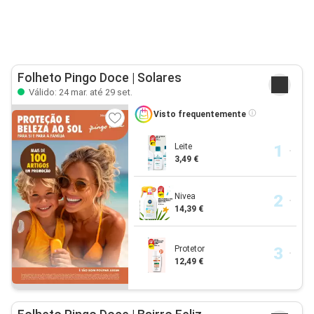
Folheto Pingo Doce | Solares
Válido: 24 mar. até 29 set.
Visto frequentemente
Leite
3,49 €
Nivea
14,39 €
Protetor
12,49 €