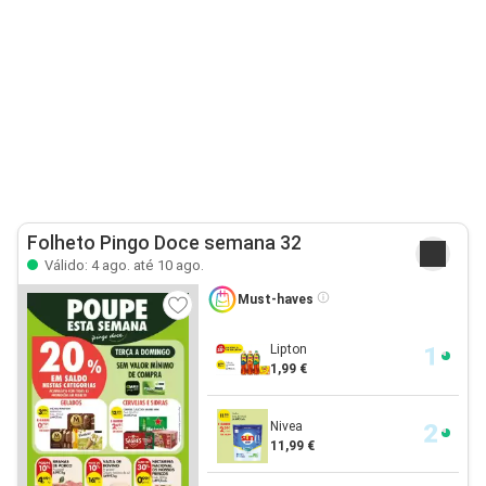
Folheto Pingo Doce semana 32
Válido: 4 ago. até 10 ago.
Must-haves
Lipton
1,99 €
Nivea
11,99 €