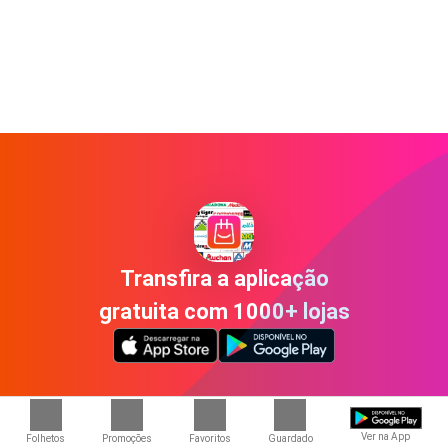
Transfira a aplicação
gratuita com 1000+ lojas
Ver na App
Folhetos
Promoções
Favoritos
Guardado