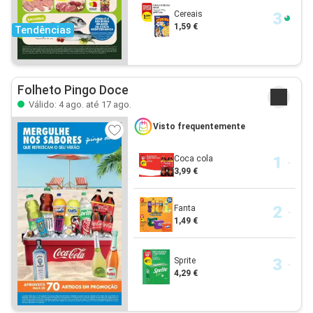
Cereais
1,59 €
Tendências
Folheto Pingo Doce
Válido: 4 ago. até 17 ago.
Visto frequentemente
Coca cola
3,99 €
Fanta
1,49 €
Sprite
4,29 €