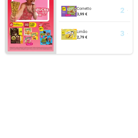
Cornetto
3,99 €
Limão
2,79 €