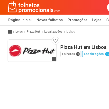
Página Inicial
Novos folhetos
Promoções
Lojas
C
Lojas
Pizza Hut
Localizações
Lisboa
Pizza Hut em Lisboa
Folhetos
1
Localizações
1
Ir para o website