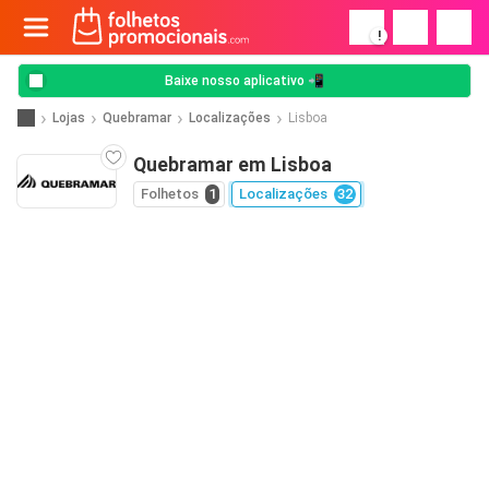
!
Baixe nosso aplicativo 📲
Lojas
Quebramar
Localizações
Lisboa
Quebramar em Lisboa
Folhetos
1
Localizações
32