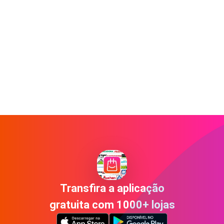
Transfira a aplicação
gratuita com 1000+ lojas