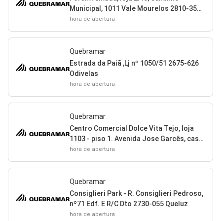
Municipal, 1011 Vale Mourelos 2810-354
Almada
hora de abertura
Quebramar
Estrada da Paiã ,Lj nº 1050/51 2675-626
Odivelas
hora de abertura
Quebramar
Centro Comercial Dolce Vita Tejo, loja
1103 - piso 1. Avenida Jose Garcês, casal
da Mira Brandoa 2650-435 Amadora
hora de abertura
Quebramar
Consiglieri Park - R. Consiglieri Pedroso,
nº71 Edf. E R/C Dto 2730-055 Queluz
hora de abertura