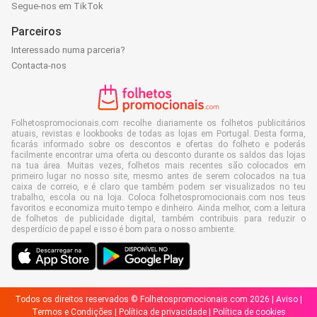
Segue-nos em TikTok
Parceiros
Interessado numa parceria?
Contacta-nos
Folhetospromocionais.com recolhe diariamente os folhetos publicitários
atuais, revistas e lookbooks de todas as lojas em Portugal. Desta forma,
ficarás informado sobre os descontos e ofertas do folheto e poderás
facilmente encontrar uma oferta ou desconto durante os saldos das lojas
na tua área. Muitas vezes, folhetos mais recentes são colocados em
primeiro lugar no nosso site, mesmo antes de serem colocados na tua
caixa de correio, e é claro que também podem ser visualizados no teu
trabalho, escola ou na loja. Coloca folhetospromocionais.com nos teus
favoritos e economiza muito tempo e dinheiro. Ainda melhor, com a leitura
de folhetos de publicidade digital, também contribuis para reduzir o
desperdício de papel e isso é bom para o nosso ambiente.
Todos os direitos reservados © Folhetospromocionais.com 2026 |
Aviso
|
Termos e Condições
|
Política de privacidade
|
Política de cookies