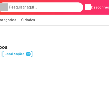
Desconhec
ategorias
Cidades
sboa
Localizações
62