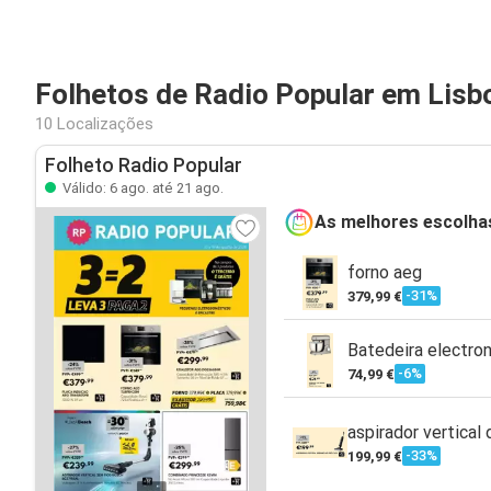
Folhetos de Radio Popular em Lisb
10 Localizações
Folheto Radio Popular
Válido: 6 ago. até 21 ago.
As melhores escolha
forno aeg
-31%
379,99 €
Batedeira electron
-6%
74,99 €
aspirador vertical
-33%
199,99 €