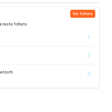
Ver folheto
s
neste folheto
uetooth