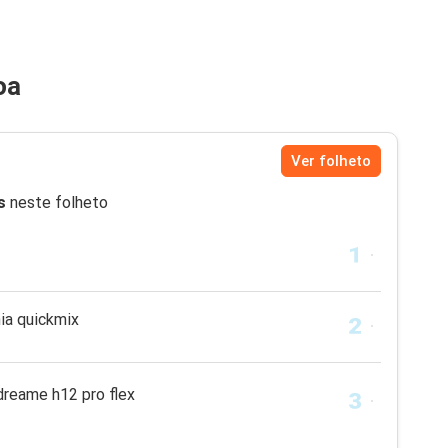
oa
Ver folheto
s
neste folheto
ia quickmix
 dreame h12 pro flex