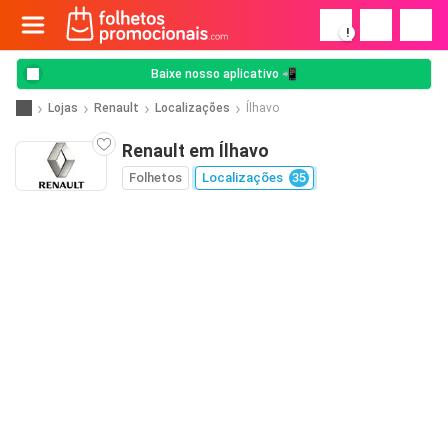
!
Baixe nosso aplicativo 📲
Lojas
Renault
Localizações
Ílhavo
Renault em Ílhavo
Folhetos
Localizações
35