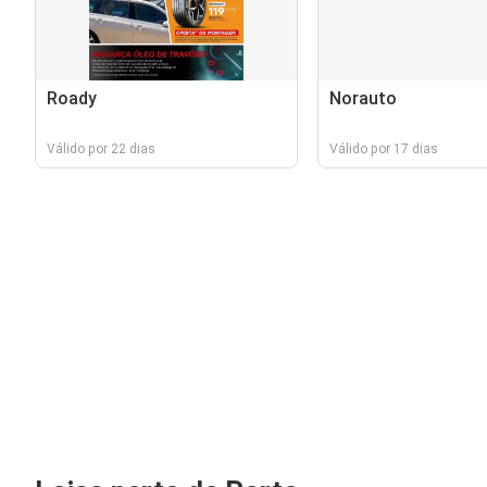
Roady
Norauto
Válido por 22 dias
Válido por 17 dias