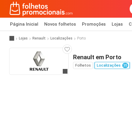
Página Inicial
Novos folhetos
Promoções
Lojas
C
Lojas
Renault
Localizações
Porto
Renault em Porto
Folhetos
Localizações
35
Ir para o website