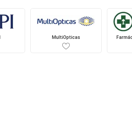
I
MultiOpticas
Farmác