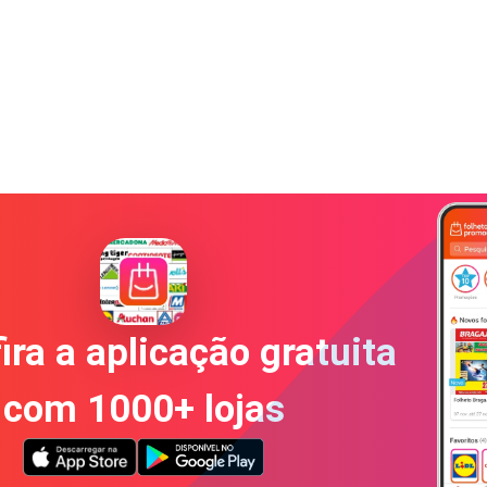
ira a aplicação gratuita
com 1000+ lojas