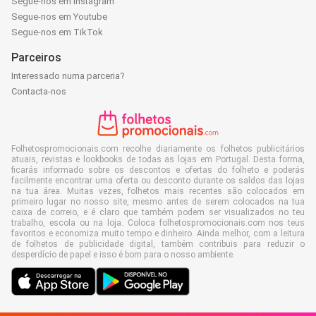
Segue-nos em Instagram
Segue-nos em Youtube
Segue-nos em TikTok
Parceiros
Interessado numa parceria?
Contacta-nos
Folhetospromocionais.com recolhe diariamente os folhetos publicitários
atuais, revistas e lookbooks de todas as lojas em Portugal. Desta forma,
ficarás informado sobre os descontos e ofertas do folheto e poderás
facilmente encontrar uma oferta ou desconto durante os saldos das lojas
na tua área. Muitas vezes, folhetos mais recentes são colocados em
primeiro lugar no nosso site, mesmo antes de serem colocados na tua
caixa de correio, e é claro que também podem ser visualizados no teu
trabalho, escola ou na loja. Coloca folhetospromocionais.com nos teus
favoritos e economiza muito tempo e dinheiro. Ainda melhor, com a leitura
de folhetos de publicidade digital, também contribuis para reduzir o
desperdício de papel e isso é bom para o nosso ambiente.