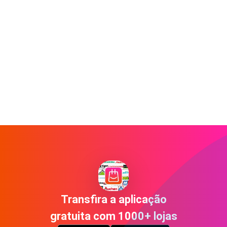
Transfira a aplicação
gratuita com 1000+ lojas