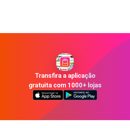
Transfira a aplicação
gratuita com 1000+ lojas