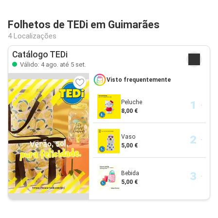
Folhetos de TEDi em Guimarães
4 Localizações
Catálogo TEDi
Válido: 4 ago. até 5 set.
Visto frequentemente
Peluche
8,00 €
Vaso
5,00 €
Bebida
5,00 €