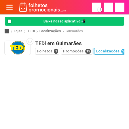
!
Baixe nosso aplicativo 📲
Lojas
TEDi
Localizações
Guimarães
TEDi em Guimarães
Folhetos
1
Promoções
13
Localizações
28