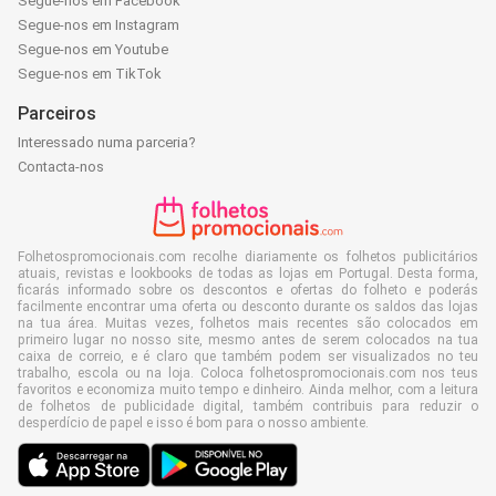
Segue-nos em Facebook
Segue-nos em Instagram
Segue-nos em Youtube
Segue-nos em TikTok
Parceiros
Interessado numa parceria?
Contacta-nos
Folhetospromocionais.com recolhe diariamente os folhetos publicitários
atuais, revistas e lookbooks de todas as lojas em Portugal. Desta forma,
ficarás informado sobre os descontos e ofertas do folheto e poderás
facilmente encontrar uma oferta ou desconto durante os saldos das lojas
na tua área. Muitas vezes, folhetos mais recentes são colocados em
primeiro lugar no nosso site, mesmo antes de serem colocados na tua
caixa de correio, e é claro que também podem ser visualizados no teu
trabalho, escola ou na loja. Coloca folhetospromocionais.com nos teus
favoritos e economiza muito tempo e dinheiro. Ainda melhor, com a leitura
de folhetos de publicidade digital, também contribuis para reduzir o
desperdício de papel e isso é bom para o nosso ambiente.