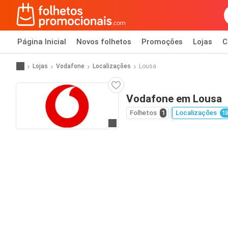
Página Inicial
Novos folhetos
Promoções
Lojas
C
Lojas
Vodafone
Localizações
Lousa
Vodafone em Lousa
Folhetos
1
Localizações
1
Ir para o website