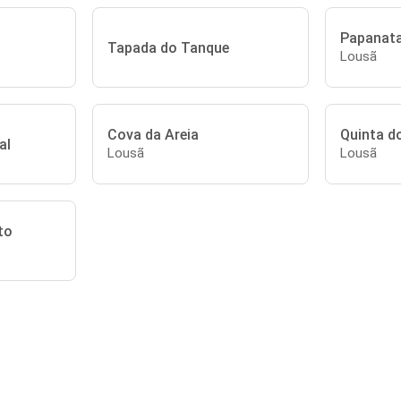
Papanat
Tapada do Tanque
Lousã
Cova da Areia
Quinta d
al
Lousã
Lousã
to