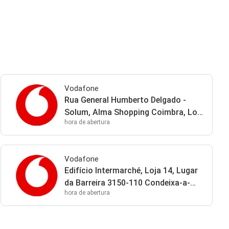
Vodafone
Rua General Humberto Delgado -
Solum, Alma Shopping Coimbra, Loja
hora de abertura
235/6 3030-327 Coimbra
Vodafone
Edifício Intermarché, Loja 14, Lugar
da Barreira 3150-110 Condeixa-a-
hora de abertura
Nova