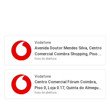
Vodafone
Avenida Doutor Mendes Silva, Centro
Comercial Coimbra Shopping, Piso 0,
hora de abertura
Loja 123 3030-193 Coimbra
Vodafone
Centro Comercial Fórum Coimbra,
Piso 0, Loja 0.17, Quinta do Almegue
hora de abertura
- Vale Gemil 3044-520 Coimbra