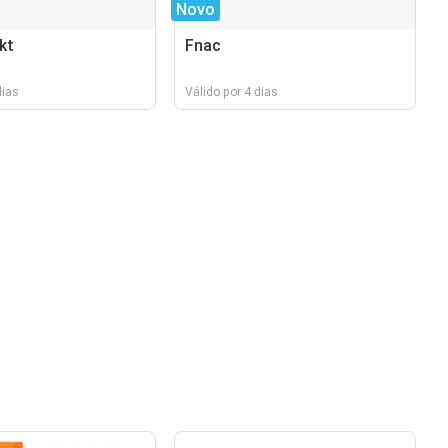
Novo
kt
Fnac
dias
Válido por 4 dias