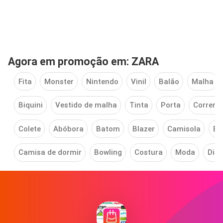
Agora em promoção em: ZARA
Fita
Monster
Nintendo
Vinil
Balão
Malha
Biquini
Vestido de malha
Tinta
Porta
Corrent
Colete
Abóbora
Batom
Blazer
Camisola
Bo
Camisa de dormir
Bowling
Costura
Moda
Disn