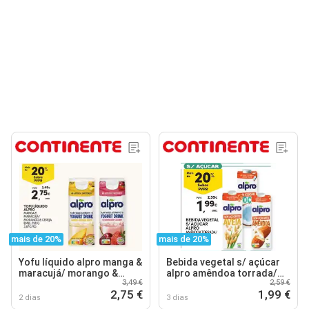
mais de 20%
mais de 20%
Yofu líquido alpro manga &
Bebida vegetal s/ açúcar
maracujá/ morango &
alpro amêndoa torrada/
3,49 €
2,59 €
cereja
aveia/ coco
2,75 €
1,99 €
2 dias
3 dias