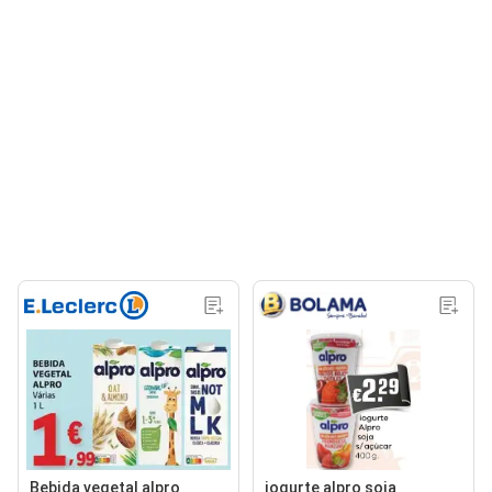
Bebida vegetal alpro
iogurte alpro soja