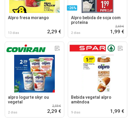
-26%
Alpro fresa morango
Alpro bebida de soja com
proteína
2,69 €
2,29 €
1,99 €
13 dias
2 dias
alpro logurte skyr ou
Bebida vegetal alpro
vegetal
amêndoa
2,59 €
2,29 €
1,99 €
2 dias
9 dias