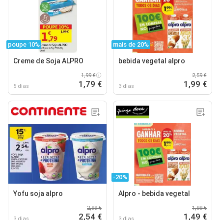
poupe 10%
mais de 20%
Creme de Soja ALPRO
bebida vegetal alpro
1,99 €
2,59 €
1,79 €
1,99 €
5 dias
3 dias
-20%
Yofu soja alpro
Alpro - bebida vegetal
2,99 €
1,99 €
2,54 €
1,49 €
3 dias
3 dias