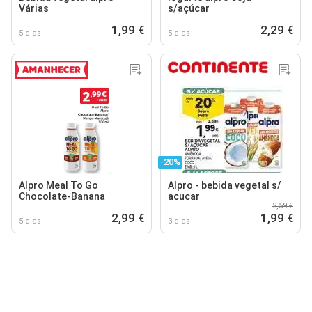
Várias
s/açúcar
1,99 €
2,29 €
5 dias
5 dias
-20%
Alpro Meal To Go
Alpro - bebida vegetal s/
Chocolate-Banana
acucar
2,59 €
2,99 €
1,99 €
5 dias
3 dias