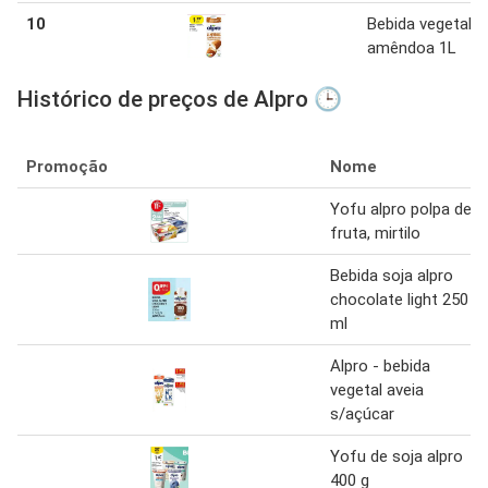
10
Bebida vegetal a
amêndoa 1L
Histórico de preços de Alpro 🕒
Promoção
Nome
Yofu alpro polpa de
fruta, mirtilo
Bebida soja alpro
chocolate light 250
ml
Alpro - bebida
vegetal aveia
s/açúcar
Yofu de soja alpro
400 g