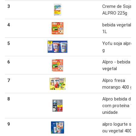
3
Creme de Soja
ALPRO 225g
4
bebida vegetal a
1L
5
Yofu soja alpro 
g
6
Alpro - bebida
vegetal
7
Alpro fresa
morango 400 g
8
Alpro bebida de 
com proteína 1 l
unidade
9
alpro logurte sky
ou vegetal 400 g