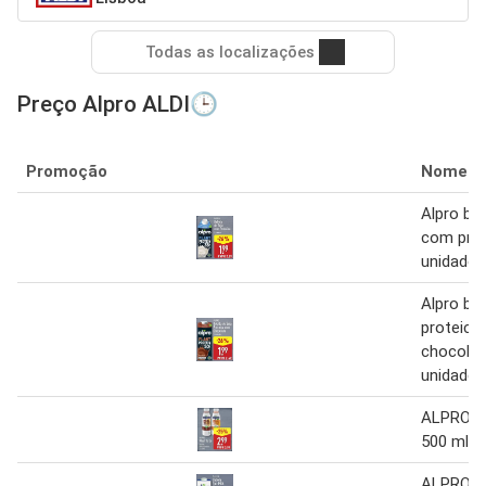
Todas as localizações
Preço Alpro ALDI🕒
Promoção
Nome
Alpro be
com prot
unidade
Alpro be
proteica
chocolate
unidade
ALPRO M
500 ml
ALPRO B