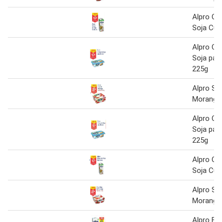
Alpro Cr
Soja Cul
Alpro Cr
Soja para
225g
Alpro So
Morango
Alpro Cr
Soja para
225g
Alpro Cr
Soja Cul
Alpro So
Morango
Alpro Be