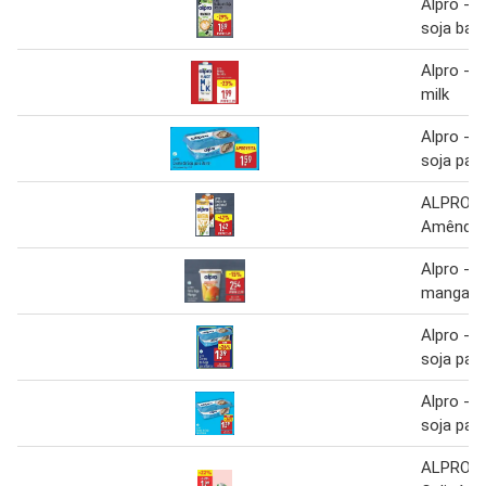
Alpro - b
soja bari
Alpro - b
milk
Alpro - 
soja para
ALPRO Be
Amêndoa/
Alpro - y
manga
Alpro - 
soja para
Alpro - 
soja para
ALPRO C