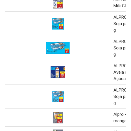
Milk Class
ALPRO C
Soja par
g
ALPRO C
Soja par
g
ALPRO B
Aveia s
Açúcares
ALPRO C
Soja par
g
Alpro - y
manga