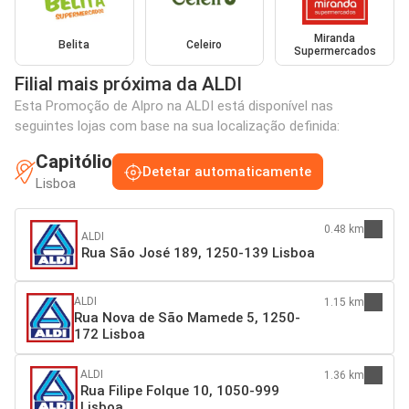
Miranda
Belita
Celeiro
Supermercados
Filial mais próxima da ALDI
Esta Promoção de Alpro na ALDI está disponível nas
seguintes lojas com base na sua localização definida:
Capitólio
Detetar automaticamente
Lisboa
0.48 km
ALDI
Rua São José 189, 1250-139 Lisboa
ALDI
1.15 km
Rua Nova de São Mamede 5, 1250-
172 Lisboa
ALDI
1.36 km
Rua Filipe Folque 10, 1050-999
Lisboa