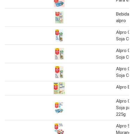
Bebida 
alpro
Alpro Cr
Soja Cul
Alpro Cr
Soja Cul
Alpro Cr
Soja Cul
Alpro Be
Alpro Cr
Soja para
225g
Alpro So
Morango