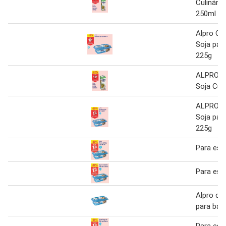
Culinário
250ml
Alpro Cr
Soja para
225g
ALPRO C
Soja Cul
ALPRO C
Soja para
225g
Para esp
Para esp
Alpro cr
para barr
Para esp