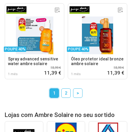
POUPE 40%
POUPE 40%
Spray advanced sensitive
Óleo protetor ideal bronze
water ambre solaire
ambre solaire
18,99 €
18,99 €
11,39 €
11,39 €
1 mês
1 mês
1
2
>
Lojas com Ambre Solaire no seu sortido