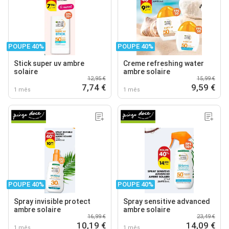
POUPE 40%
POUPE 40%
Stick super uv ambre
Creme refreshing water
solaire
ambre solaire
12,95 €
15,99 €
7,74 €
9,59 €
1 mês
1 mês
POUPE 40%
POUPE 40%
Spray invisible protect
Spray sensitive advanced
ambre solaire
ambre solaire
16,99 €
23,49 €
10,19 €
14,09 €
1 mês
1 mês