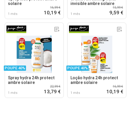
solaire
invisible ambre solaire
16,99 €
15,99 €
10,19 €
9,59 €
1 mês
1 mês
POUPE 40%
POUPE 40%
Spray hydra 24h protect
Loção hydra 24h protect
ambre solaire
ambre solaire
22,99 €
16,99 €
13,79 €
10,19 €
1 mês
1 mês