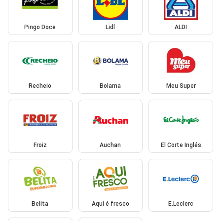
Pingo Doce
Lidl
ALDI
Recheio
Bolama
Meu Super
Froiz
Auchan
El Corte Inglés
Belita
Aqui é fresco
E.Leclerc