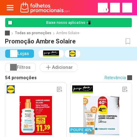
!
Baixe nosso aplicativo 📲
Todas as promoções
Ambre Solaire
Promoção Ambre Solaire
Lojas
Filtros
Adicionar
54 promoções
Relevância
POUPE 40%