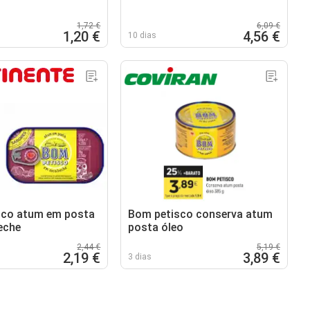
1,72 €
6,09 €
1,20 €
4,56 €
10 dias
sco atum em posta
Bom petisco conserva atum
eche
posta óleo
2,44 €
5,19 €
2,19 €
3,89 €
3 dias