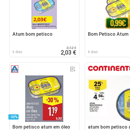
Atum bom petisco
Bom Petisco Atum
3,12 €
2,03 €
6 dias
6 dias
-30%
Bom petisco atum em óleo
atum bom petisco a