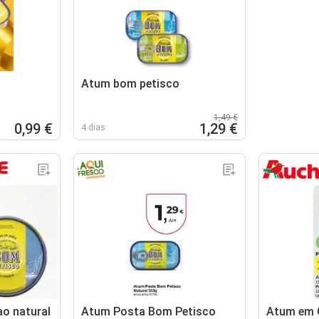
Atum bom petisco
1,49 €
0,99 €
1,29 €
4 dias
o natural
Atum Posta Bom Petisco
Atum em 