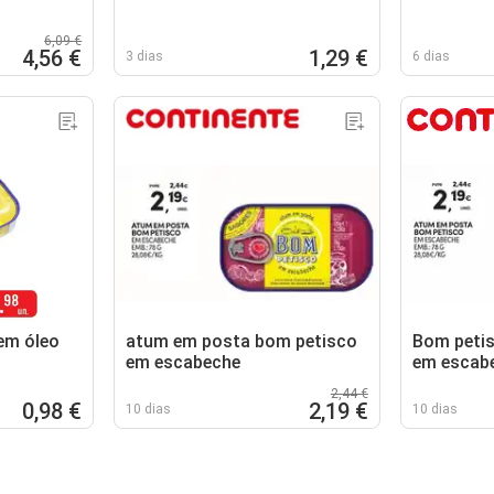
6,09 €
4,56 €
1,29 €
3 dias
6 dias
em óleo
atum em posta bom petisco
Bom peti
em escabeche
em escab
2,44 €
0,98 €
2,19 €
10 dias
10 dias