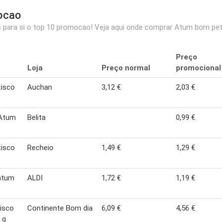
ocao
ara si o top 10 promocao! Veja aqui onde comprar Atum bom petis
Preço
Loja
Preço normal
promocional
isco
Auchan
3,12 €
2,03 €
 Atum
Belita
0,99 €
isco
Recheio
1,49 €
1,29 €
atum
ALDI
1,72 €
1,19 €
isco
Continente Bom dia
6,09 €
4,56 €
 g