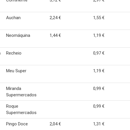
Continente
3,72 €
2,97 €
Auchan
2,24 €
1,55 €
Neomáquina
1,44 €
1,19 €
m
Recheio
0,97 €
Meu Super
1,19 €
Miranda
0,99 €
Supermercados
Roque
0,99 €
Supermercados
Pingo Doce
2,04 €
1,31 €