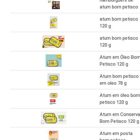
hamburguers de
atum bom petisco
atum bom petisco
120 g
atum bom petisco
120 g
Atum em Óleo Bo
Petisco 120 g
Atum bom petisco
em oleo 78 g
Atum em óleo bom
petisco 120 g
Atum em Conserva
Bom Petisco 120 g
Atum em posta