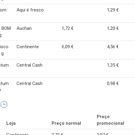
Bom
Aqui é fresco
1,29 €
o BOM
Auchan
1,72 €
1,20 €
g
isco
Continente
6,09 €
4,56 €
 g
atum
Central Cash
1,35 €
atum
Central Cash
0,98 €
r
 🕒
Preço
Loja
Preço normal
promocional