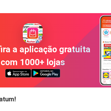
ira a aplicação gratuita
com 1000+ lojas
 atum!