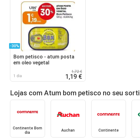
-30%
Bom petisco - atum posta
em oleo vegetal
1,72 €
1,19 €
1 dia
Lojas com Atum bom petisco no seu sort
Continente Bom
Auchan
Continente
dia