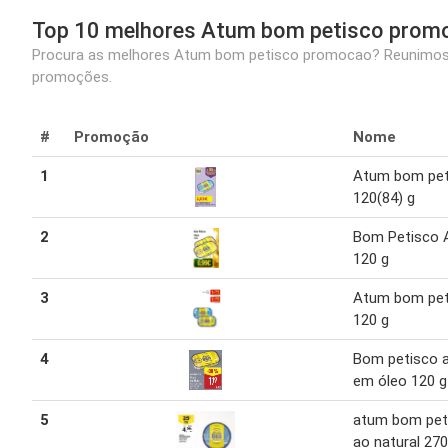
Top 10 melhores Atum bom petisco prom
Procura as melhores Atum bom petisco promocao? Reunimos p
promoções.
#
Promoção
Nome
1
Atum bom pet
120(84) g
2
Bom Petisco
120 g
3
Atum bom pet
120 g
4
Bom petisco 
em óleo 120 g
5
atum bom pet
ao natural 270