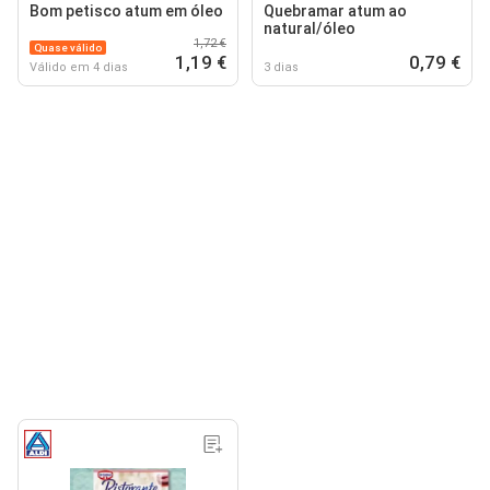
Bom petisco atum em óleo
Quebramar atum ao
natural/óleo
1,72 €
Quase válido
1,19 €
0,79 €
Válido em 4 dias
3 dias