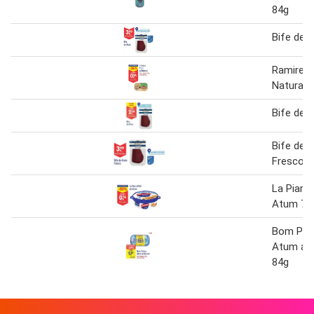
84g
Bife de 
Ramirez
Natural 
Bife de 
Bife de 
Fresco 2
La Piara
Atum 75
Bom Pet
Atum ao 
84g