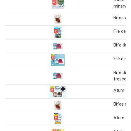
minerva
Bifes de
Filé de 
Bife de 
Filé de 
Bife de 
fresco 
Atum em
Bifes de
Atum em