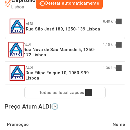
Detetar automaticamente
Lisboa
0.48 km
ALDI
Rua São José 189, 1250-139 Lisboa
ALDI
1.15 km
Rua Nova de São Mamede 5, 1250-
172 Lisboa
ALDI
1.36 km
Rua Filipe Folque 10, 1050-999
Lisboa
Todas as localizações
Preço Atum ALDI🕒
Promoção
Nome