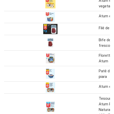
Atum em
vegetal
Atum em
Filé de 
Bife de 
fresco
Florette
Atum
Patê de 
piara
Atum em
Tesouro
Atum Po
Natural L