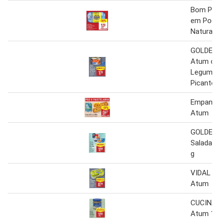
Bom Pet
em Post
Natural 8
GOLDEN
Atum c
Legumes
Picante 
Empanadi
Atum
GOLDEN
Salada d
g
VIDAL S
Atum
CUCINA 
Atum 18