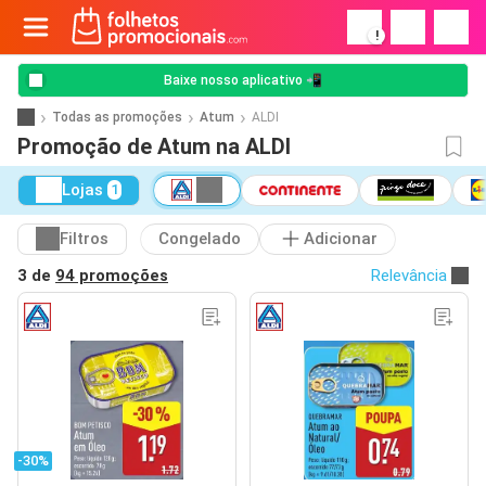
!
Baixe nosso aplicativo 📲
Todas as promoções
Atum
ALDI
Promoção de Atum na ALDI
Lojas
1
Filtros
Congelado
Adicionar
3 de
94 promoções
Relevância
-30%