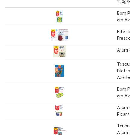
120g/Esc
Bom Pet
em Azeit
Bife de 
Fresco 2
Atum em
Tesouro
Filetes 
Azeite 8
Bom Pei
em Azeit
Atum em
Picante 
Tenório F
Atum ao 