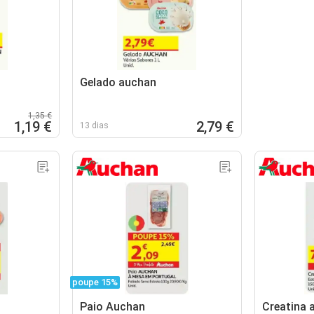
Gelado auchan
1,35 €
1,19 €
2,79 €
13 dias
poupe 15%
Paio Auchan
Creatina 