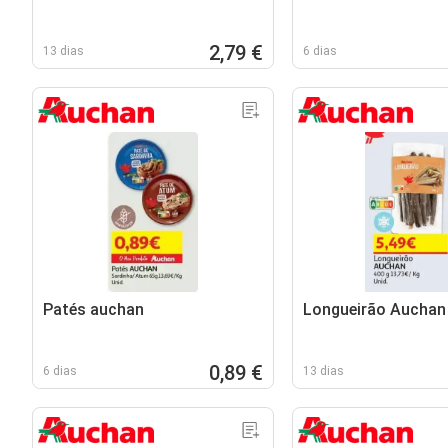
2,79 €
13 dias
6 dias
Patés auchan
Longueirão Auchan
0,89 €
6 dias
13 dias