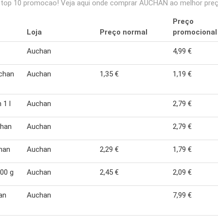
op 10 promocao! Veja aqui onde comprar AUCHAN ao melhor preço
Preço
Loja
Preço normal
promocional
Auchan
4,99 €
chan
Auchan
1,35 €
1,19 €
 1 l
Auchan
2,79 €
chan
Auchan
2,79 €
han
Auchan
2,29 €
1,79 €
00 g
Auchan
2,45 €
2,09 €
an
Auchan
7,99 €