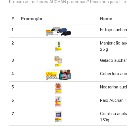
Procura as melhores AUCHAN promocao? Reunimos para si o t
#
Promoção
Nome
1
Estojo auchan
2
Manjericão au
25 g
3
Gelado auchan
4
Cobertura au
5
Nectarina auc
6
Paio Auchan 1
7
Creatina auch
150g