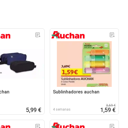
chan
Sublinhadores auchan
3,69 €
5,99 €
1,59 €
4 semanas