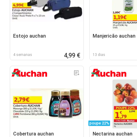
Estojo auchan
Manjericão auchan
4,99 €
4 semanas
13 dias
poupe 22%
Cobertura auchan
Nectarina auchan