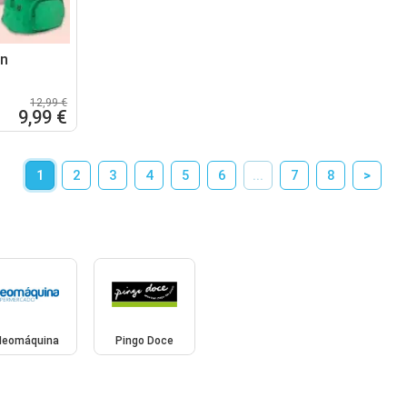
an
12,99 €
9,99 €
1
2
3
4
5
6
...
7
8
>
Neomáquina
Pingo Doce