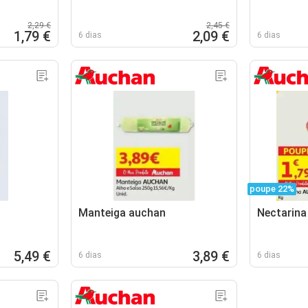
2,29 €
2,45 €
1,79 €
2,09 €
6 dias
6 dias
poupe 22%
Manteiga auchan
Nectarina
5,49 €
3,89 €
6 dias
6 dias