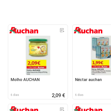
Molho AUCHAN
Néctar auchan
2,09 €
6 dias
6 dias