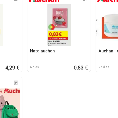
Nata auchan
Auchan - 
4,29 €
0,83 €
6 dias
27 dias