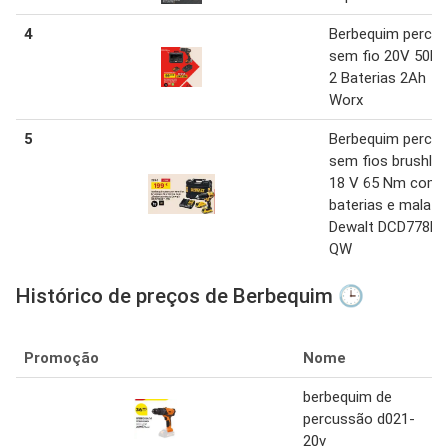
4
Berbequim percut
sem fio 20V 50N
2 Baterias 2Ah
Worx
5
Berbequim percut
sem fios brushle
18 V 65 Nm com 
baterias e mala
Dewalt DCD778D2
QW
Histórico de preços de Berbequim 🕒
Promoção
Nome
berbequim de
percussão d021-
20v