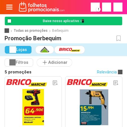
!
Baixe nosso aplicativo 📲
Todas as promoções
Berbequim
Promoção Berbequim
Lojas
Filtros
Adicionar
5 promoções
Relevância