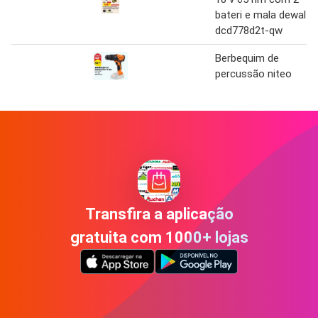
bateri e mala dewalt
dcd778d2t-qw
Berbequim de
percussão niteo
Transfira a aplicação
gratuita com 1000+ lojas