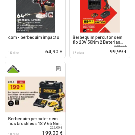
com - berbequim impacto
Berbequim percutor sem
fio 20V 50Nm 2 Baterias
149,99 €
2Ah Worx
64,90 €
99,99 €
15 dias
18 dias
Berbequim percuter sem
fios brushless 18 V 65 Nm
229,00 €
com 2 baterias e mala
199,00 €
Dewalt DCD778D2T-QW
18 dias