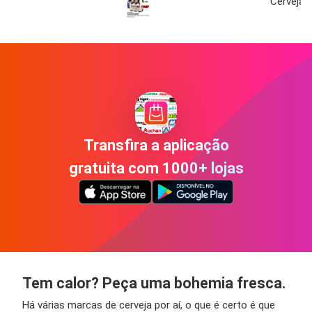
Cerveja 
Transfira a aplicação
gratuita com 1000+ lojas
Tem calor? Peça uma bohemia fresca.
Há várias marcas de cerveja por aí, o que é certo é que