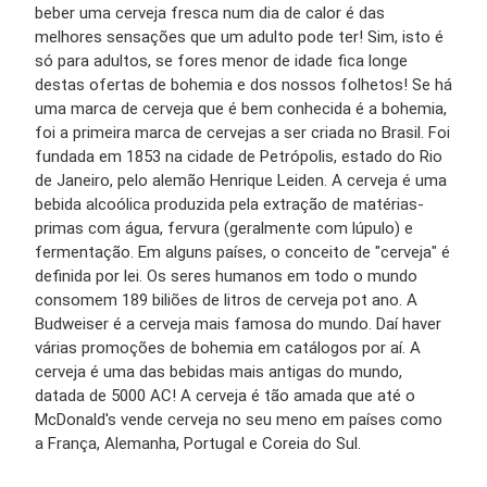
beber uma cerveja fresca num dia de calor é das
melhores sensações que um adulto pode ter! Sim, isto é
só para adultos, se fores menor de idade fica longe
destas ofertas de bohemia e dos nossos folhetos! Se há
uma marca de cerveja que é bem conhecida é a bohemia,
foi a primeira marca de cervejas a ser criada no Brasil.
Foi
fundada em 1853 na cidade de Petrópolis, estado do Rio
de Janeiro, pelo alemão Henrique Leiden.
A cerveja é uma
bebida alcoólica produzida pela extração de matérias-
primas com água, fervura (geralmente com lúpulo) e
fermentação. Em alguns países, o conceito de "cerveja" é
definida por lei. Os seres humanos em todo o mundo
consomem 189 biliões de litros de cerveja pot ano. A
Budweiser é a cerveja mais famosa do mundo. Daí haver
várias promoções de bohemia em catálogos por aí. A
cerveja é uma das bebidas mais antigas do mundo,
datada de 5000 AC! A cerveja é tão amada que até o
McDonald's vende cerveja no seu meno em países como
a França, Alemanha, Portugal e Coreia do Sul.