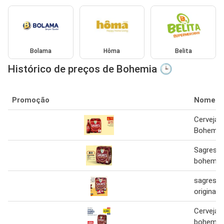
Bolama
Hôma
Belita
Histórico de preços de Bohemia 🕒
Promoção
Nome
Cerveja 
Bohemia 
Sagres -
bohemia
sagres 
original
Cerveja 
bohemia