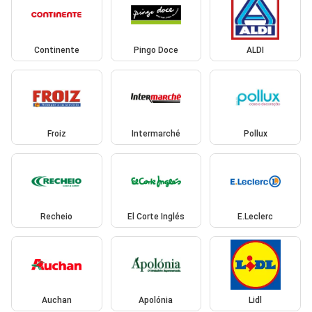
Continente
Pingo Doce
ALDI
Froiz
Intermarché
Pollux
Recheio
El Corte Inglés
E.Leclerc
Auchan
Apolónia
Lidl