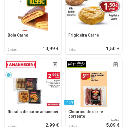
Bola Carne
Frigideira Carne
10,99 €
1,50 €
2 dias
1 dia
-15%
Rissóis de carne amanecer
Chourico de carne
corrente
6,99 €
2,99 €
5,89 €
2 dias
2 dias