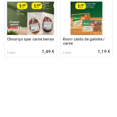
Chouriço spar carne beiras
Knorr caldo de galinha /
carne
1,49 €
1,19 €
6 dias
6 dias