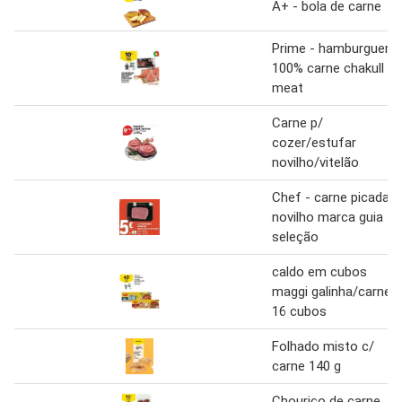
A+ - bola de carne
Prime - hamburguer
100% carne chakull
meat
Carne p/
cozer/estufar
novilho/vitelão
Chef - carne picada
novilho marca guia
seleção
caldo em cubos
maggi galinha/carne
16 cubos
Folhado misto c/
carne 140 g
Chouriço de carne