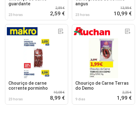
guardante
angus
2,89 €
13,99 €
2,59 €
10,99 €
23 horas
23 horas
Chouriço de carne
Chouriço de Carne Terras
corrente porminho
do Demo
10,08 €
2,25 €
8,99 €
1,99 €
23 horas
9 dias