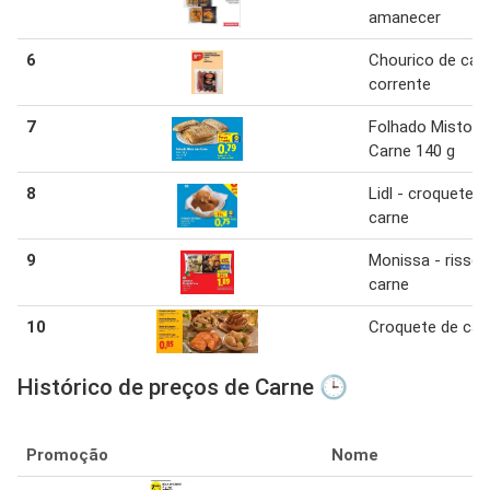
amanecer
6
Chourico de car
corrente
7
Folhado Misto 
Carne 140 g
8
Lidl - croquete d
carne
9
Monissa - rissói
carne
10
Croquete de car
Histórico de preços de Carne 🕒
Promoção
Nome