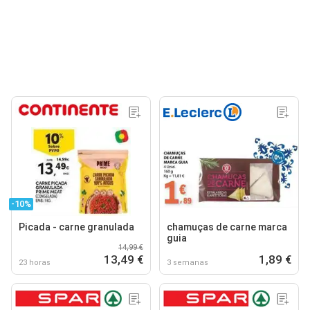
-10%
Picada - carne granulada
chamuças de carne marca
guia
14,99 €
13,49 €
1,89 €
23 horas
3 semanas