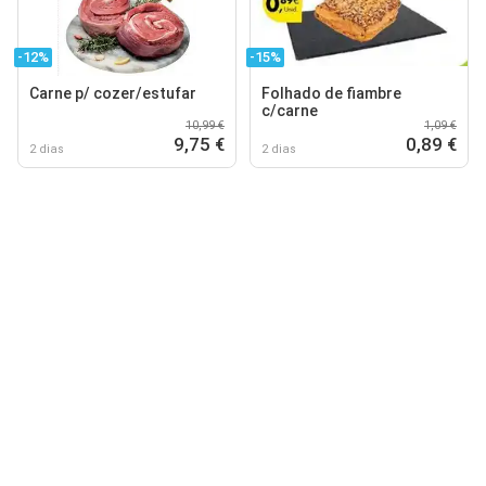
-12%
-15%
Carne p/ cozer/estufar
Folhado de fiambre
c/carne
10,99 €
1,09 €
9,75 €
0,89 €
2 dias
2 dias