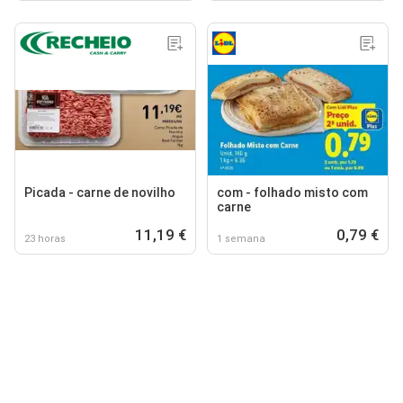
Picada - carne de novilho
com - folhado misto com
carne
11,19 €
0,79 €
23 horas
1 semana