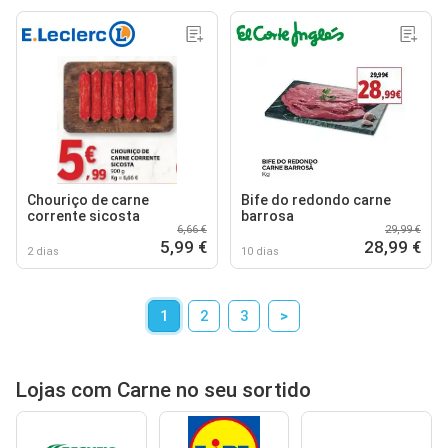
Chouriço de carne
Bife do redondo carne
corrente sicosta
barrosa
6,66 €
29,99 €
5,99 €
28,99 €
2 dias
10 dias
1
2
3
>
Lojas com Carne no seu sortido