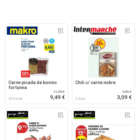
Carne picada de bovino
Chili c/ carne nobre
fortunna
11,99 €
3,86 €
9,49 €
3,09 €
23 horas
2 dias