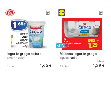
-21%
logurte grego natural
Milbona iogurte grego
amanhecer
açucarado
1,65 €
1,65 €
1,29 €
4 dias
23 dias