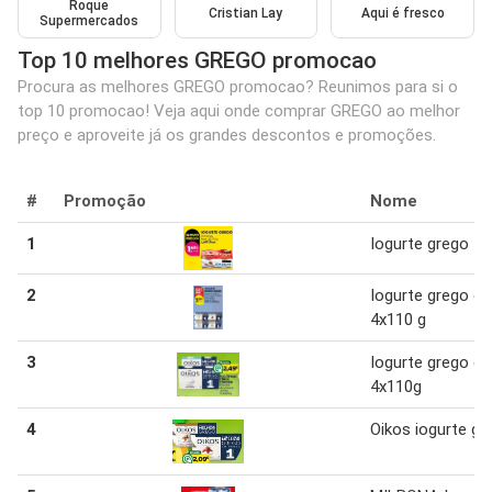
Roque
Cristian Lay
Aqui é fresco
Supermercados
Top 10 melhores GREGO promocao
Procura as melhores GREGO promocao? Reunimos para si o
top 10 promocao! Veja aqui onde comprar GREGO ao melhor
preço e aproveite já os grandes descontos e promoções.
#
Promoção
Nome
1
Iogurte grego
2
Iogurte grego oi
4x110 g
3
Iogurte grego ol
4x110g
4
Oikos iogurte gr