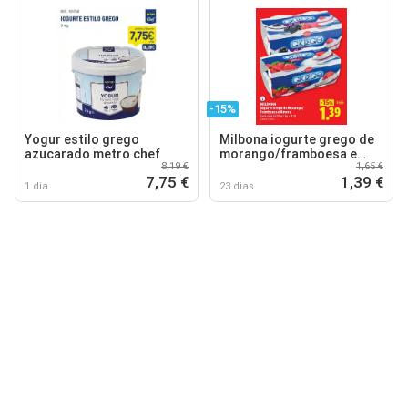
-15%
Yogur estilo grego
Milbona iogurte grego de
azucarado metro chef
morango/framboesa e
8,19 €
1,65 €
amora
7,75 €
1,39 €
1 dia
23 dias