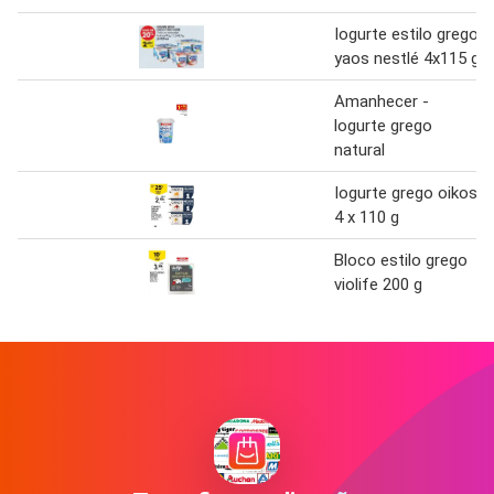
Iogurte estilo grego
yaos nestlé 4x115 g
Amanhecer -
logurte grego
natural
Iogurte grego oikos
4 x 110 g
Bloco estilo grego
violife 200 g