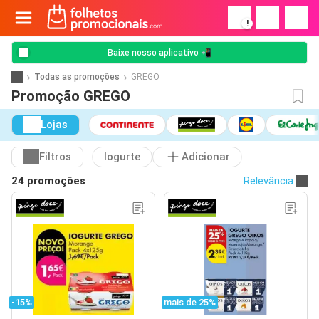
!
Baixe nosso aplicativo 📲
Todas as promoções
GREGO
Promoção GREGO
Lojas
Filtros
Iogurte
Adicionar
24 promoções
Relevância
-15%
mais de 25%