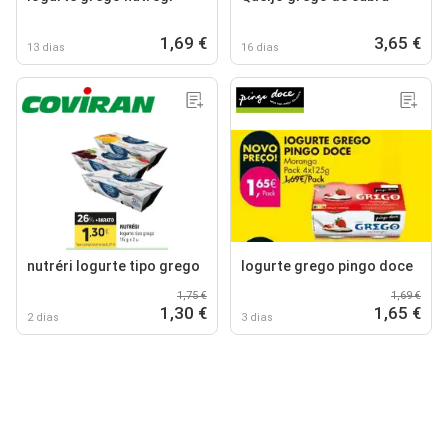
1,69 €
3,65 €
13 dias
16 dias
nutréri logurte tipo grego
Iogurte grego pingo doce
1,75 €
1,69 €
1,30 €
1,65 €
2 dias
3 dias