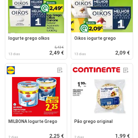
Iogurte grego olkos
Oikos iogurte grego
5,43 €
2,49 €
2,09 €
13 dias
13 dias
MILBONA Iogurte Grego
Pão grego original
2,25 €
1,99 €
2 dias
2 dias