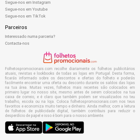
Segue-nos em Instagram
Segue-nos em Youtube
Segue-nos em TikTok
Parceiros
Interessado numa parceria?
Contacta-nos
Folhetospromocionais.com recolhe diariamente os folhetos publicitários
atuais, revistas e lookbooks de todas as lojas em Portugal. Desta forma,
ficarás informado sobre os descontos e ofertas do folheto e poderás
facilmente encontrar uma oferta ou desconto durante os saldos das lojas
na tua área. Muitas vezes, folhetos mais recentes são colocados em
primeiro lugar no nosso site, mesmo antes de serem colocados na tua
caixa de correio, e é claro que também podem ser visualizados no teu
trabalho, escola ou na loja. Coloca folhetospromocionais.com nos teus
favoritos e economiza muito tempo e dinheiro. Ainda melhor, com a leitura
de folhetos de publicidade digital, também contribuis para reduzir o
desperdício de papel e isso é bom para o nosso ambiente.