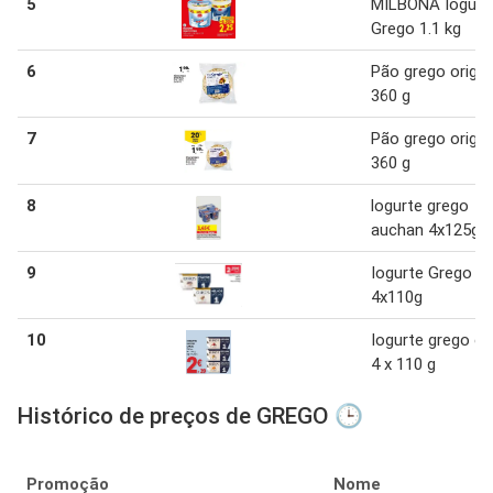
5
MILBONA Iogurt
Grego 1.1 kg
6
Pão grego origin
360 g
7
Pão grego origin
360 g
8
logurte grego
auchan 4x125g
9
Iogurte Grego O
4x110g
10
Iogurte grego oi
4 x 110 g
Histórico de preços de GREGO 🕒
Promoção
Nome