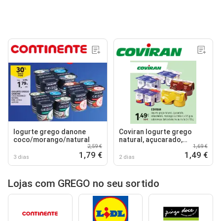
Iogurte grego danone
Coviran logurte grego
coco/morango/natural
natural, açucarado,
2,59 €
1,69 €
stracciatella, morango ou
1,79 €
1,49 €
limão
3 dias
2 dias
Lojas com GREGO no seu sortido