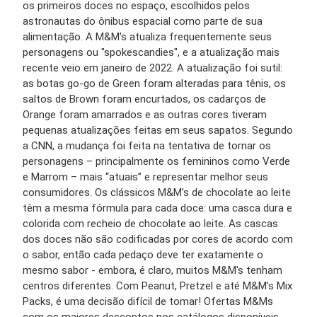
os primeiros doces no espaço, escolhidos pelos
astronautas do ônibus espacial como parte de sua
alimentação. A M&M's atualiza frequentemente seus
personagens ou "spokescandies", e a atualização mais
recente veio em janeiro de 2022. A atualização foi sutil:
as botas go-go de Green foram alteradas para tênis, os
saltos de Brown foram encurtados, os cadarços de
Orange foram amarrados e as outras cores tiveram
pequenas atualizações feitas em seus sapatos. Segundo
a CNN, a mudança foi feita na tentativa de tornar os
personagens – principalmente os femininos como Verde
e Marrom – mais “atuais” e representar melhor seus
consumidores. Os clássicos M&M’s de chocolate ao leite
têm a mesma fórmula para cada doce: uma casca dura e
colorida com recheio de chocolate ao leite. As cascas
dos doces não são codificadas por cores de acordo com
o sabor, então cada pedaço deve ter exatamente o
mesmo sabor - embora, é claro, muitos M&M's tenham
centros diferentes. Com Peanut, Pretzel e até M&M’s Mix
Packs, é uma decisão difícil de tomar! Ofertas M&Ms