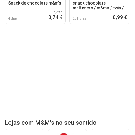
Snack de chocolate m&m's
snack chocolate
maltesers / m&m's / twix /
5,29 €
snickers / mars / bounty
3,74 €
0,99 €
4 dias
23 horas
Lojas com M&M's no seu sortido