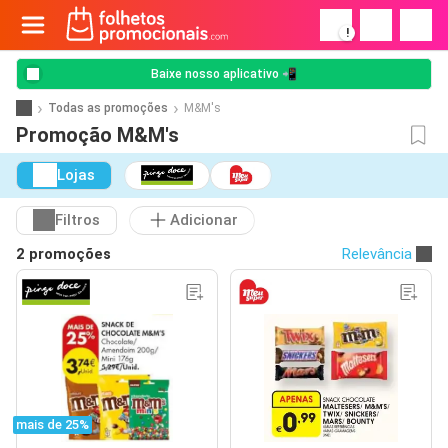
!
Baixe nosso aplicativo 📲
Todas as promoções
M&M's
Promoção M&M's
Lojas
Filtros
Adicionar
2 promoções
Relevância
mais de 25%