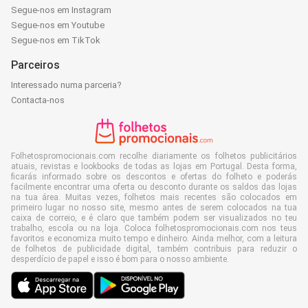
Segue-nos em Instagram
Segue-nos em Youtube
Segue-nos em TikTok
Parceiros
Interessado numa parceria?
Contacta-nos
Folhetospromocionais.com recolhe diariamente os folhetos publicitários
atuais, revistas e lookbooks de todas as lojas em Portugal. Desta forma,
ficarás informado sobre os descontos e ofertas do folheto e poderás
facilmente encontrar uma oferta ou desconto durante os saldos das lojas
na tua área. Muitas vezes, folhetos mais recentes são colocados em
primeiro lugar no nosso site, mesmo antes de serem colocados na tua
caixa de correio, e é claro que também podem ser visualizados no teu
trabalho, escola ou na loja. Coloca folhetospromocionais.com nos teus
favoritos e economiza muito tempo e dinheiro. Ainda melhor, com a leitura
de folhetos de publicidade digital, também contribuis para reduzir o
desperdício de papel e isso é bom para o nosso ambiente.