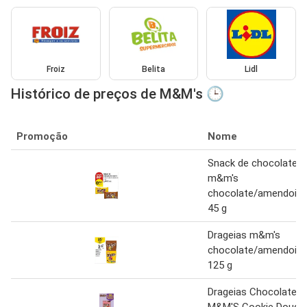
Froiz
Belita
Lidl
Histórico de preços de M&M's 🕒
Promoção
Nome
Snack de chocolate
m&m's
chocolate/amendoim
45 g
Drageias m&m's
chocolate/amendoim
125 g
Drageias Chocolate