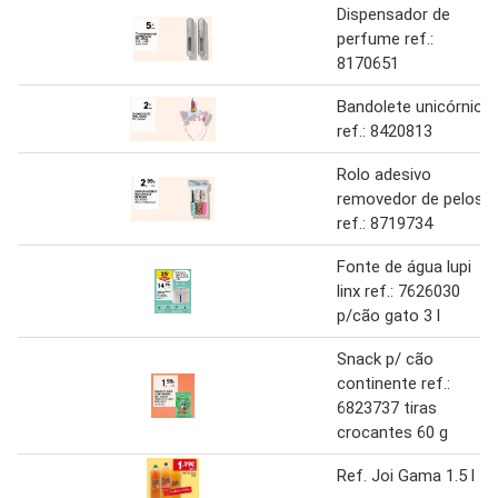
Dispensador de
perfume ref.:
8170651
Bandolete unicórnio
ref.: 8420813
Rolo adesivo
removedor de pelos
ref.: 8719734
Fonte de água lupi
linx ref.: 7626030
p/cão gato 3 l
Snack p/ cão
continente ref.:
6823737 tiras
crocantes 60 g
Ref. Joi Gama 1.5 l