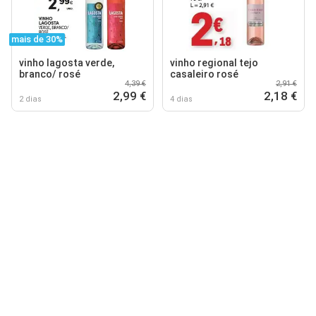
mais de 30%
vinho lagosta verde,
vinho regional tejo
branco/ rosé
casaleiro rosé
4,39 €
2,91 €
2,99 €
2,18 €
2 dias
4 dias