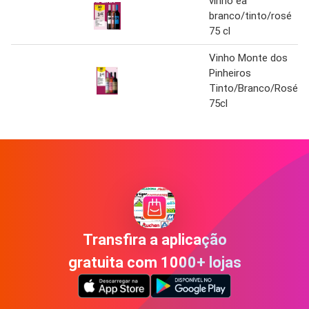
vinho ea
branco/tinto/rosé
75 cl
Vinho Monte dos
Pinheiros
Tinto/Branco/Rosé
75cl
Transfira a aplicação
gratuita com 1000+ lojas