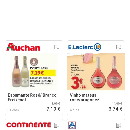
Espumante Rosé/ Branco
Vinho mateus
Freixenet
rosé/aragonez
8,99 €
4,99 €
7,19 €
3,74 €
11 dias
4 dias