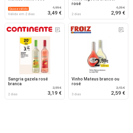
rosé
4,99 €
4,39 €
Quase válido
3,49 €
2,99 €
Válido em 2 dias
2 dias
Sangria gazela rosé
Vinho Mateus branco ou
branca
rosé
3,99 €
3,45 €
3,19 €
2,59 €
2 dias
3 dias