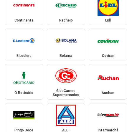
Continente
Recheio
Lidl
E.Leclerc
Bolama
Coviran
GidaCarnes
O Boticário
Auchan
Supermercados
Pingo Doce
ALDI
Intermarché