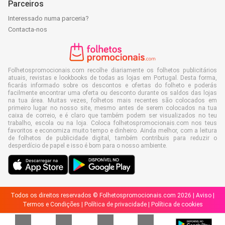
Parceiros
Interessado numa parceria?
Contacta-nos
Folhetospromocionais.com recolhe diariamente os folhetos publicitários
atuais, revistas e lookbooks de todas as lojas em Portugal. Desta forma,
ficarás informado sobre os descontos e ofertas do folheto e poderás
facilmente encontrar uma oferta ou desconto durante os saldos das lojas
na tua área. Muitas vezes, folhetos mais recentes são colocados em
primeiro lugar no nosso site, mesmo antes de serem colocados na tua
caixa de correio, e é claro que também podem ser visualizados no teu
trabalho, escola ou na loja. Coloca folhetospromocionais.com nos teus
favoritos e economiza muito tempo e dinheiro. Ainda melhor, com a leitura
de folhetos de publicidade digital, também contribuis para reduzir o
desperdício de papel e isso é bom para o nosso ambiente.
Todos os direitos reservados © Folhetospromocionais.com 2026 |
Aviso
|
Termos e Condições
|
Política de privacidade
|
Política de cookies