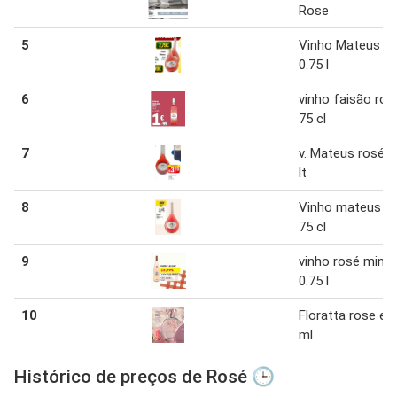
Rose
5
Vinho Mateus R
0.75 l
6
vinho faisão ros
75 cl
7
v. Mateus rosé 0
lt
8
Vinho mateus r
75 cl
9
vinho rosé minu
0.75 l
10
Floratta rose ed
ml
Histórico de preços de Rosé 🕒