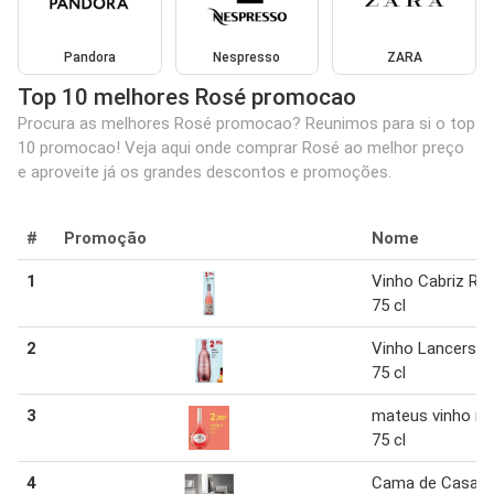
Pandora
Nespresso
ZARA
Top 10 melhores Rosé promocao
Procura as melhores Rosé promocao? Reunimos para si o top
10 promocao! Veja aqui onde comprar Rosé ao melhor preço
e aproveite já os grandes descontos e promoções.
#
Promoção
Nome
1
Vinho Cabriz Ro
75 cl
2
Vinho Lancers R
75 cl
3
mateus vinho ro
75 cl
4
Cama de Casal