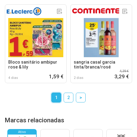
Bloco sanitário ambipur
sangria casal garcia
rose & lily
tinta/branca/rosé
4,39 €
1,59 €
3,29 €
4 dias
2 dias
1
2
>
Marcas relacionadas
Ativo