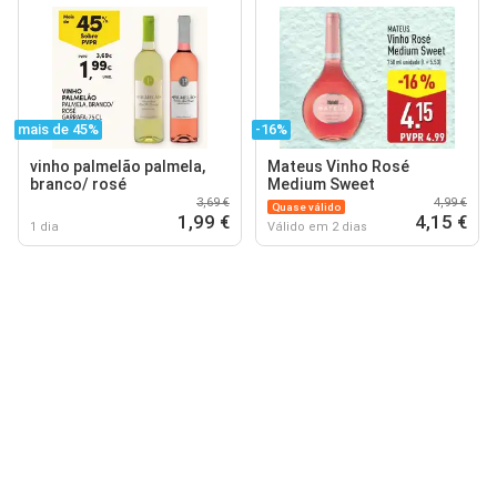
mais de 45%
-16%
vinho palmelão palmela,
Mateus Vinho Rosé
branco/ rosé
Medium Sweet
3,69 €
4,99 €
Quase válido
1,99 €
4,15 €
1 dia
Válido em 2 dias