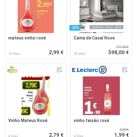
-20%
mateus vinho rosé
Cama de Casal Rose
747,00 €
2,99 €
598,00 €
10 dias
25 dias
Vinho Mateus Rosé
vinho faisão rosé
2,65 €
2,79 €
1,99 €
4 dias
4 dias