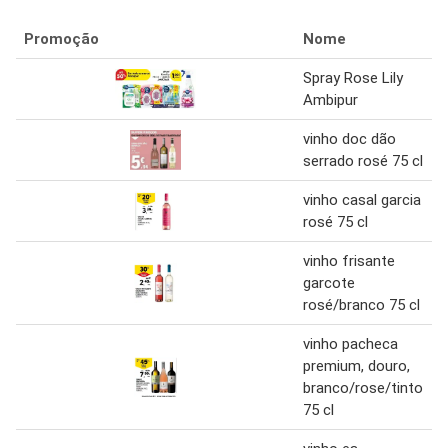
Promoção
Nome
Spray Rose Lily
Ambipur
vinho doc dão
serrado rosé 75 cl
vinho casal garcia
rosé 75 cl
vinho frisante
garcote
rosé/branco 75 cl
vinho pacheca
premium, douro,
branco/rose/tinto
75 cl