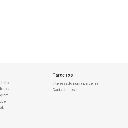
Parceiros
letter
Interessado numa parceria?
ebook
Contacta-nos
agram
ube
Tok