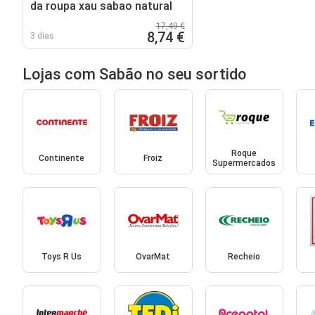
da roupa xau sabao natural
17,49 €
8,74 €
3 dias
Lojas com Sabão no seu sortido
Roque
Continente
Froiz
Supermercados
Toys R Us
OvarMat
Recheio