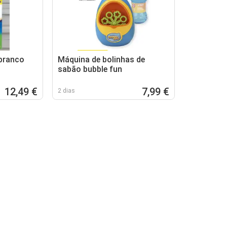
 branco
Máquina de bolinhas de
sabão bubble fun
12,49 €
7,99 €
2 dias