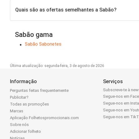
Quais são as ofertas semelhantes a Sabão?
Sabão gama
Sabão Sabonetes
Última atualização: segunda-feira, 3 de agosto de 2026
Informação
Serviços
Subscreve-te à news
Perguntas feitas frequentemente
Segue-nos em Fac
Publicitar?
Segue-nos em Inst
Todas as promoções
Segue-nos em Yout
Marcas
Segue-nos em Tik
Aplicação Folhetospromocionais.com
Sobre nós
Adicionar folheto
Notícias