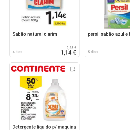
Sabão natural clarim
persil sabão azul e
2,85 €
1,14 €
4 dias
5 dias
Detergente liquido p/ maquina