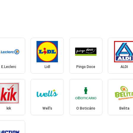
E.Leclerc
Lidl
Pingo Doce
ALDI
kik
Well's
O Boticário
Belita