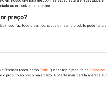
lho em nosso site para descobrir se Sabão estará em destaque em 
itado ou exclusivamente online.
or preço?
s? Isso faz todo o sentido, já que o mesmo produto pode ter preç
 diferentes redes, como
Froiz
. Quer esteja à procura de
Sabão natu
ar o produto ao preço mais baixo. A oferta mais barata aparece au