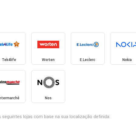
Tek4life
Worten
E.Leclerc
Nokia
Intermarché
Nos
 seguintes lojas com base na sua localização definida: