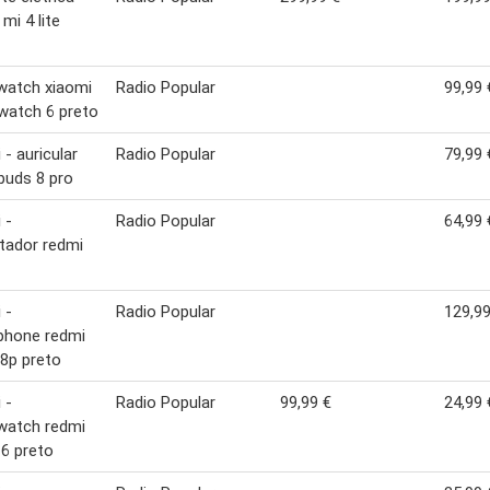
mi 4 lite
watch xiaomi
Radio Popular
99,99 
watch 6 preto
 - auricular
Radio Popular
79,99 
buds 8 pro
 -
Radio Popular
64,99 
tador redmi
 -
Radio Popular
129,99
phone redmi
8p preto
 -
Radio Popular
99,99 €
24,99 
watch redmi
6 preto