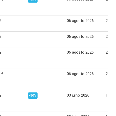
€
06 agosto 2026
21 ag
€
06 agosto 2026
21 ag
€
06 agosto 2026
21 ag
 €
06 agosto 2026
21 ag
€
03 julho 2026
14 ju
-50%