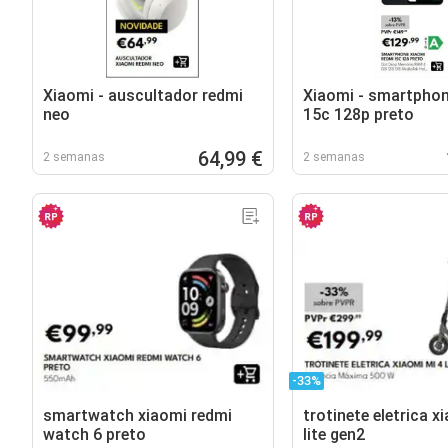
Xiaomi - auscultador redmi
Xiaomi - smartphon
neo
15c 128p preto
64,99 €
2 semanas
2 semanas
-33%
smartwatch xiaomi redmi
trotinete eletrica x
watch 6 preto
lite gen2