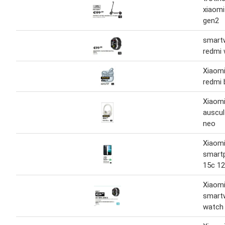
xiaomi 
gen2
smart
redmi 
Xiaomi
redmi 
Xiaomi
auscul
neo
Xiaomi
smart
15c 12
Xiaomi
smart
watch 