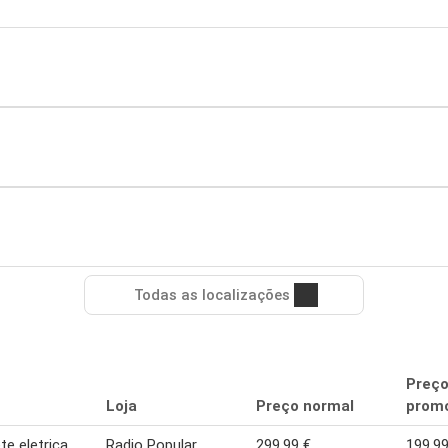
Todas as localizações
Preç
Loja
Preço normal
promo
te eletrica
Radio Popular
299,99 €
199,99