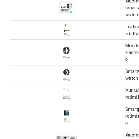
Xiaomi
smart
watch 
Trotin
6 ultra
Monito
xiaomi
b
Smart
watch 
Auricu
redmi 
Smart
redmi 
p
Xiaomi