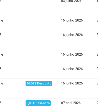
€
03 julho 2026
14 ju
 €
16 junho 2026
30 ju
€
16 junho 2026
30 ju
 €
16 junho 2026
30 ju
€
16 junho 2026
30 ju
 €
16 junho 2026
30 ju
50,00 € Desconto
€
07 abril 2026
21 abr
5,00 € Desconto