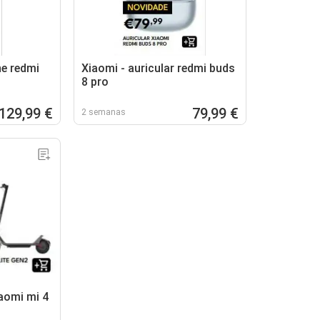
e redmi
Xiaomi - auricular redmi buds
8 pro
129,99 €
79,99 €
2 semanas
iaomi mi 4