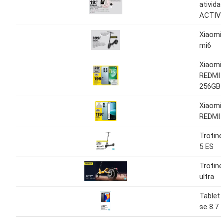
ativid
ACTIV
Xiaomi
mi6
Xiaom
REDMI
256GB
Xiaom
REDMI
Trotin
5 ES
Trotin
ultra
Tablet
se 8.7