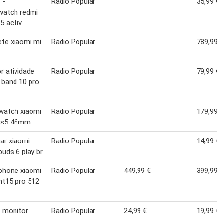
 -
Radio Popular
35,99 
watch redmi
5 activ
ete xiaomi mi
Radio Popular
789,99
r atividade
Radio Popular
79,99 
 band 10 pro
watch xiaomi
Radio Popular
179,99
s5 46mm...
lar xiaomi
Radio Popular
14,99 
buds 6 play br
phone xiaomi
Radio Popular
449,99 €
399,99
nt15 pro 512
 monitor
Radio Popular
24,99 €
19,99 