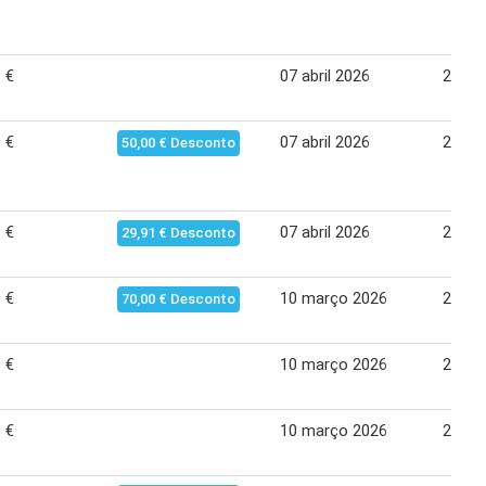
 €
07 abril 2026
21 abr
 €
07 abril 2026
21 abr
50,00 € Desconto
 €
07 abril 2026
21 abr
29,91 € Desconto
 €
10 março 2026
25 ma
70,00 € Desconto
 €
10 março 2026
25 ma
 €
10 março 2026
25 ma