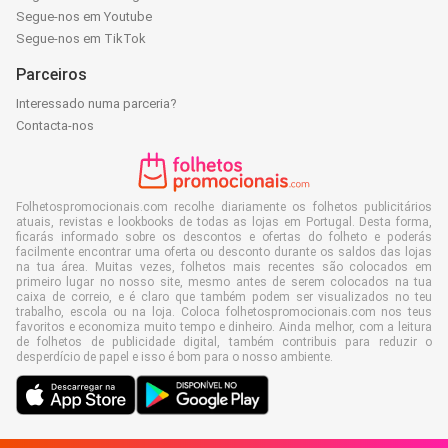
Segue-nos em Youtube
Segue-nos em TikTok
Parceiros
Interessado numa parceria?
Contacta-nos
Folhetospromocionais.com recolhe diariamente os folhetos publicitários
atuais, revistas e lookbooks de todas as lojas em Portugal. Desta forma,
ficarás informado sobre os descontos e ofertas do folheto e poderás
facilmente encontrar uma oferta ou desconto durante os saldos das lojas
na tua área. Muitas vezes, folhetos mais recentes são colocados em
primeiro lugar no nosso site, mesmo antes de serem colocados na tua
caixa de correio, e é claro que também podem ser visualizados no teu
trabalho, escola ou na loja. Coloca folhetospromocionais.com nos teus
favoritos e economiza muito tempo e dinheiro. Ainda melhor, com a leitura
de folhetos de publicidade digital, também contribuis para reduzir o
desperdício de papel e isso é bom para o nosso ambiente.