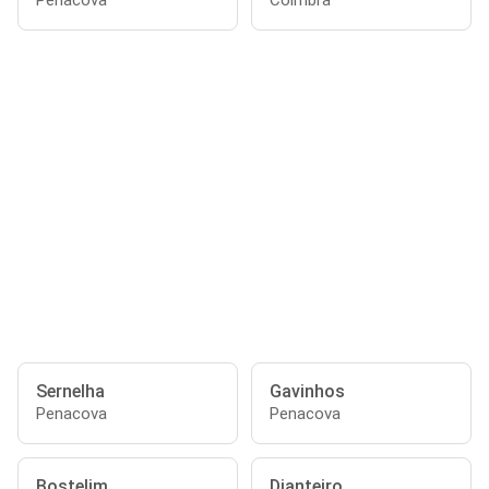
Penacova
Coimbra
Sernelha
Gavinhos
Penacova
Penacova
Bostelim
Dianteiro