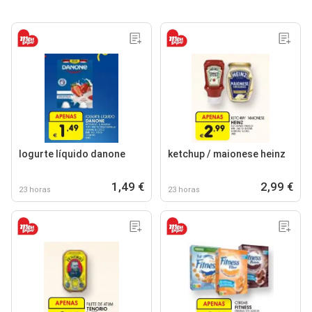
Iogurte líquido danone
ketchup / maionese heinz
1,49 €
2,99 €
23 horas
23 horas