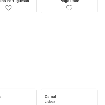
ias Portuguesas
Pingo Doce
e
Carnal
Lisboa