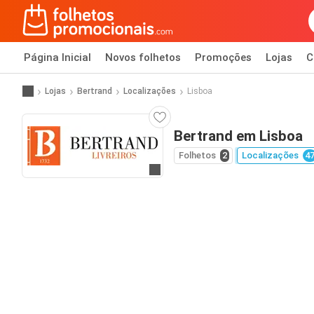
Página Inicial
Novos folhetos
Promoções
Lojas
C
Lojas
Bertrand
Localizações
Lisboa
Bertrand em Lisboa
Folhetos
2
Localizações
4
Ir para o website