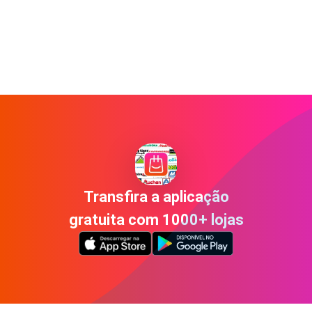
Transfira a aplicação
gratuita com 1000+ lojas