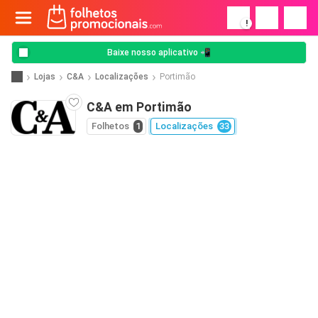
!
Baixe nosso aplicativo 📲
Lojas
C&A
Localizações
Portimão
C&A em Portimão
Folhetos
1
Localizações
33